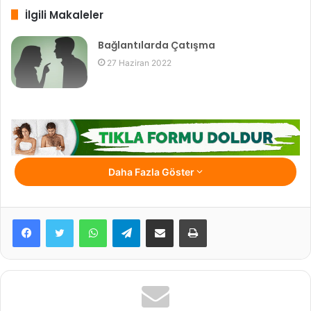
İlgili Makaleler
Bağlantılarda Çatışma
27 Haziran 2022
Hamileler neden aşerer?
Daha Fazla Göster
Aşerme biyolojik mi; psikolojik bir nedene mi bağlıdır?
WhatsApp
Telegram
E-Posta ile paylaş
Yazdır
Her anne adayı aşerme yaşar mı?
A
şerme;
hamilelik dönemi anne adayları için hem psikolojik
hem de fizyolojik açıdan hormonların büyük değişimlerin
yaşandığı ebeveyn olma sürecindeki en özel ve önemli bir