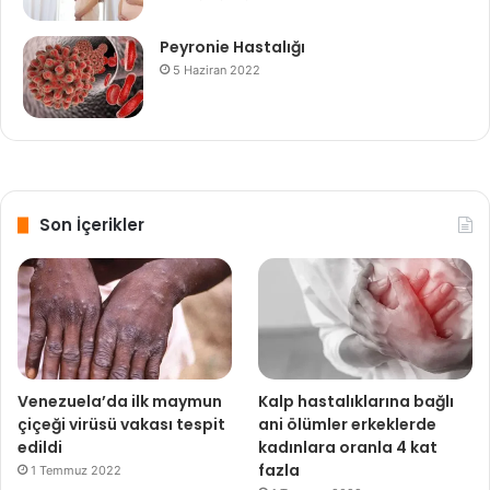
Peyronie Hastalığı
Share
Share
5 Haziran 2022
Aile
Eşi
Hamile
Hamilelik
Psikolojik
Son İçerikler
Venezuela’da ilk maymun
Kalp hastalıklarına bağlı
çiçeği virüsü vakası tespit
ani ölümler erkeklerde
edildi
kadınlara oranla 4 kat
fazla
1 Temmuz 2022