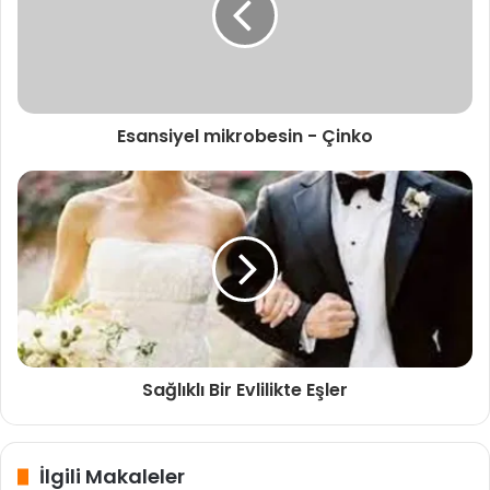
problemleri de getirebilir. Mevsiminde olmayan yiyecekler
eşler arasında iletişim problemlerinin çıkmasına ve anne
adayının en hassas olduğu dönemde biraz daha hassas ve
alıngan olmasına neden olabilmektedir.
Esansiyel mikrobesin - Çinko
Bunun yanında aşerme konusundaki psikolojik olarak öne
çıkan detay, aşerilen yiyeceklerin çok tatlı ve çok ekşi
besinler olması yönünde olmaktadır. Bu detay ekşi yiyenin
kız, tatlı yiyenin erkek evladının olacağı ile ilgili toplumsal
merak, cinsiyet belirleme yöntemi ve batıl inancı da
doğurmuştur.
Aşerme ile cinsiyet belirleme de en zirve meyve
yeşil erik
gelmektedir. Mevsimi dışında aşerilen meyveler ulaşılması
Sağlıklı Bir Evlilikte Eşler
zor olması sebebiyle anne adayları ile birlikte baba
adaylarının da en büyük problemidir. Hemen hemen bir çok
anne adayı yeşil erik aşerme duygusu ile eşinden istekte
İlgili Makaleler