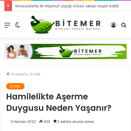
Venezuela’da ilk maymun çiçeği virüsü vakası tespit edildi
Menü
Dış
Kayıt
A
görünümü
Ol
y
değiştir
...
Anasayfa
/
Evlilik
Evlilik
Hamilelikte Aşerme
Duygusu Neden Yaşanır?
5 Haziran 2022
350
2 dakika okuma süresi