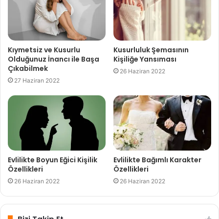
yakalamanın mümkün olduğuna inanırsınız. Bunun için
kendinizden daha çok ödün verirsiniz. Lakin bu ödünler
fizikî ve ruhsal açıdan sizi yorar. Bir uğraş içinde
olmadığınızda kendinizi tatminsiz hissedersiniz. İçten içe
Kıymetsiz ve Kusurlu
Kusurluluk Şemasının
hissettiğiniz o boşluk ve huzursuzluk duygusu nedeniyle
Olduğunuz İnancı ile Başa
Kişiliğe Yansıması
kendinize dinlenme fırsatı vermezsiniz. Durup ruhsal
Çıkabilmek
26 Haziran 2022
gereksinimlerinizi gözden geçirmeli, sonlarınızı sağlıklı
27 Haziran 2022
biçimde belirlemeli ve size ilişkin olmayan sorumlulukları
üstlenmekten vazgeçmelisiniz.
Tweet
Share
Evlilikte Boyun Eğici Kişilik
Evlilikte Bağımlı Karakter
Share
Share
Özellikleri
Özellikleri
26 Haziran 2022
26 Haziran 2022