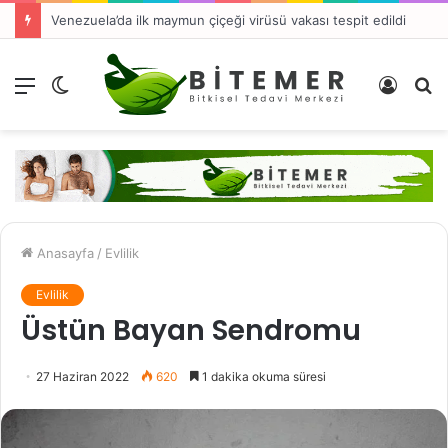
Venezuela’da ilk maymun çiçeği virüsü vakası tespit edildi
Menü
Dış
Kayıt
A
görünümü
Ol
y
değiştir
...
Anasayfa
/
Evlilik
Evlilik
Üstün Bayan Sendromu
27 Haziran 2022
620
1 dakika okuma süresi