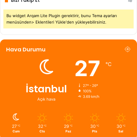
Bizi Takip Et
Bu widget Arqam Lite Plugin gerektirir, bunu Tema ayarları
menüsünden> Eklentileri Yükle'den yükleyebilirsiniz.
Hava Durumu
27
℃
İstanbul
27º - 26º
100%
3.69 km/h
Açık hava
27
32
29
30
30
℃
℃
℃
℃
℃
Cum
Cts
Paz
Pts
Sal