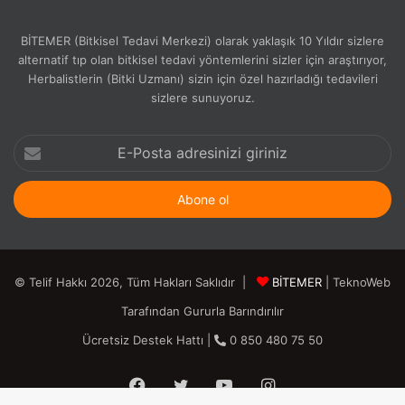
BİTEMER (Bitkisel Tedavi Merkezi) olarak yaklaşık 10 Yıldır sizlere
alternatif tıp olan bitkisel tedavi yöntemlerini sizler için araştırıyor,
Herbalistlerin (Bitki Uzmanı) sizin için özel hazırladığı tedavileri
sizlere sunuyoruz.
E-
Posta
adresinizi
giriniz
© Telif Hakkı 2026, Tüm Hakları Saklıdır |
BİTEMER
| TeknoWeb
Tarafından Gururla Barındırılır
Ücretsiz Destek Hattı |
0 850 480 75 50
Facebook
Twitter
YouTube
Instagram