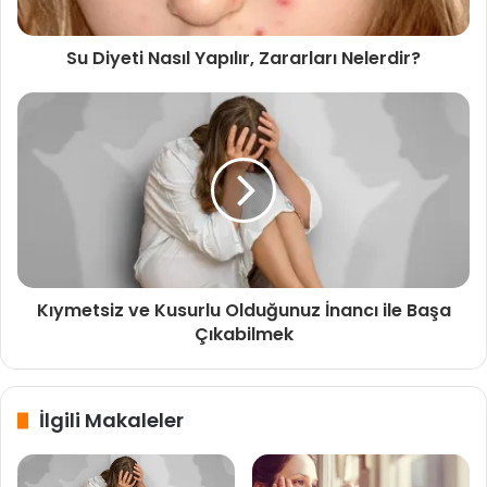
27 Haziran 2022
Su Diyeti Nasıl Yapılır, Zararları Nelerdir?
Her yeni sorumluluk biraz daha ağırlaştırır sizi. Tam da bu
noktada kendinize niye maksat yelpazenizin bu derece
geniş olduğunu sorabilirsiniz. Neden daha fazlasını
yapmaya mecbur hissettiğinizi anlamaya çalışabilirsiniz.
Onaylanmanın hayatınızdaki değerini sorgulayabilirsiniz.
Kıymetsiz ve Kusurlu Olduğunuz İnancı ile Başa
Baskı altında hissetmenizin size verdiği ziyanlar üzerine
Çıkabilmek
düşünebilirsiniz. Ruhsal tatmini yakalamak için kendinize
bu kadar yüklenmenin koşul olmadığı inancını
pekiştirebilirsiniz.
İlgili Makaleler
Yeterince emek verince o benzersiz zafer hissini