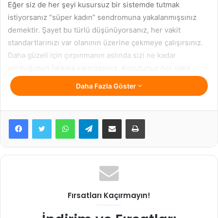
Eğer siz de her şeyi kusursuz bir sistemde tutmak
istiyorsanız “süper kadın” sendromuna yakalanmışsınız
demektir. Şayet bu türlü düşünüyorsanız, her vakit
standartlarınızı var olanının üzerine çekmeye çalışırsınız.
Daha güzeli için çırpınmanın aslında sizi ne kadar
yorduğunun farkına varmazsınız. Konutunuz her vakit
tertipli ve tertipli olması; çocuklarınız hiçbir yeri
Daha Fazla Göster
dağıtmaması, konutunuzda her gün farklı bir yemek
bulunması gerektiğine inanırsınız. Kusursuzluk için uğraş
göstermeyince kendinizi suçlarsınız. Neden daha
WhatsApp
Telegram
E-Posta ile paylaş
Yazdır
uygununa ulaşmak varken daha azı ile yetinmek zorunda
olduğunuzu sorgularsınız. Sizin gereğinden fazla
yorulduğunuzu düşünenler sizi dışarıdan
gözlemleyenlerdir. Siz tüm bu ağır temponun olağan
olduğu inancıyla yaşarsınız. Halbuki bu harikalık amacı,
sizde birtakım olumsuz duygulanımlara yol açabilir.
Fırsatları Kaçırmayın!