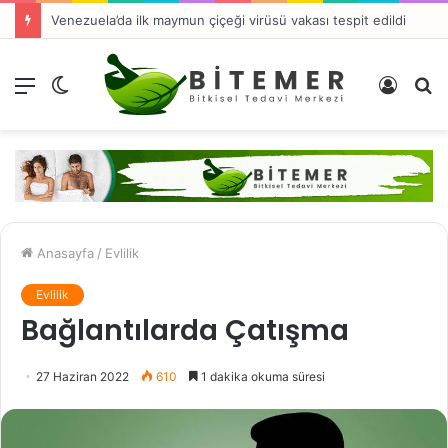
Venezuela’da ilk maymun çiçeği virüsü vakası tespit edildi
Menü
Dış
Kayıt
A
görünümü
Ol
y
değiştir
...
Anasayfa
/
Evlilik
Evlilik
Bağlantılarda Çatışma
27 Haziran 2022
610
1 dakika okuma süresi