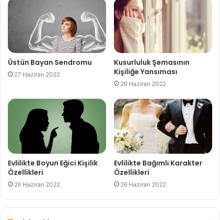
Kıymetsiz ve Kusurlu Olduğunuz İnancı
ile Başa Çıkabilmek
27 Haziran 2022
Üstün Bayan Sendromu
Kusurluluk Şemasının
Kişiliğe Yansıması
27 Haziran 2022
26 Haziran 2022
Tweet
Share
Share
Share
Evlilikte Boyun Eğici Kişilik
Evlilikte Bağımlı Karakter
Özellikleri
Özellikleri
Çiftler
Sorunlar
Tartışma
26 Haziran 2022
26 Haziran 2022