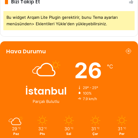
Bizi Takip Et
Bu widget Arqam Lite Plugin gerektirir, bunu Tema ayarları
menüsünden> Eklentileri Yükle'den yükleyebilirsiniz.
Hava Durumu
26
℃
İstanbul
29º - 25º
100%
7.9 km/h
Parçalı Bulutlu
29
32
30
31
31
℃
℃
℃
℃
℃
Paz
Pts
Sal
Çar
Per