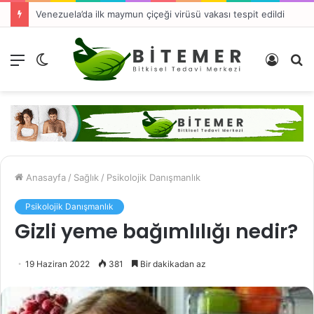
Venezuela’da ilk maymun çiçeği virüsü vakası tespit edildi
Menü
Dış
Kayıt
A
görünümü
Ol
y
değiştir
...
Anasayfa
/
Sağlık
/
Psikolojik Danışmanlık
Psikolojik Danışmanlık
Gizli yeme bağımlılığı nedir?
19 Haziran 2022
381
Bir dakikadan az