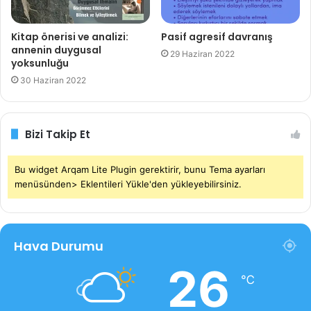
Kitap önerisi ve analizi:
Pasif agresif davranış
annenin duygusal
29 Haziran 2022
yoksunluğu
30 Haziran 2022
Bizi Takip Et
Bu widget Arqam Lite Plugin gerektirir, bunu Tema ayarları
menüsünden> Eklentileri Yükle'den yükleyebilirsiniz.
Hava Durumu
26
℃