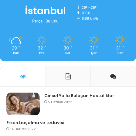
İstanbul
29º - 25º
100%
6.96 km/h
Parçalı Bulutlu
29
32
30
31
31
℃
℃
℃
℃
℃
Paz
Pts
Sal
Çar
Per
Cinsel Yolla Bulaşan Hastalıklar
5 Haziran 2022
Erken boşalma ve tedavisi
14 Haziran 2022