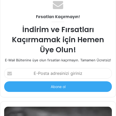
Dehb ( dikkat eksikliği ve hiperaktivite bozukluğu)
1 Temmuz 2022
Fırsatları Kaçırmayın!
İndirim ve Fırsatları
Tweet
Share
Kaçırmamak için Hemen
Share
Share
Üye Olun!
E-Mail Bültenine üye olun fırsatları kaçırmayın. Tamamen Ücretsiz!
E-
Posta
adresinizi
giriniz