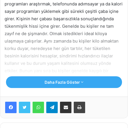
programları araştırmak, telefonunda adımsayar ya da kalori
sayar programları yüklemek gibi sürekli çeşitli çaba içine
girer. Kişinin her çabası başarısızlıkla sonuçlandığında
tükenmişlik hissi içine girer. Genelde bu kişiler ne tam
zayıf ne de şişmandır. Olmak istedikleri ideal kiloya
ulaşmaya çalışırlar. Aynı zamanda bu kişiler kilo almaktan
korku duyar, neredeyse her gün tartılır, her tüketilen
besinin kalorisini hesaplar, sindirimi hızlandırıcı ilaçlar
kullanır ve bu durum yaşam kalitesini olumsuz yönde
etkiler. Bunun yanı sıra bu kişiler genelde kaygılı bir
kişiliğe de sahiptir.
Daha Fazla Göster
WhatsApp
Telegram
E-Posta ile paylaş
Yazdır
İlgili Makaleler