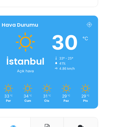
Hava Durumu
30
℃
İstanbul
33º - 25º
41%
4.86 km/h
Açık hava
33
34
31
29
29
℃
℃
℃
℃
℃
Per
Cum
Cts
Paz
Pts