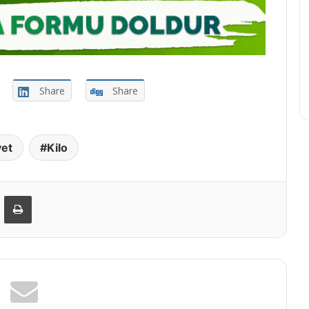
Share
Share
yet
Kilo
-Posta ile paylaş
Yazdır