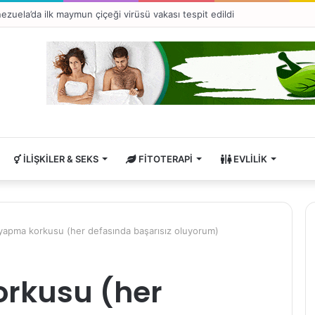
ezuela’da ilk maymun çiçeği virüsü vakası tespit edildi
İLIŞKILER & SEKS
FITOTERAPI
EVLILIK
yapma korkusu (her defasında başarısız oluyorum)
orkusu (her