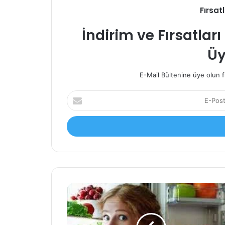
Fırsat
İndirim ve Fırsatla
Üy
E-Mail Bültenine üye olun f
E-
Posta
adresinizi
giriniz