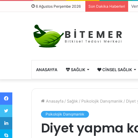
Ven
6 Ağustos Perşembe 2026
Son Dakika Haberleri
ANASAYFA
SAĞLIK
CINSEL SAĞLIK
Facebook
Anasayfa
/
Sağlık
/
Psikolojik Danışmanlık
/
Diyet 
Twitter
Psikolojik Danışmanlık
LinkedIn
Diyet yapma k
Skype