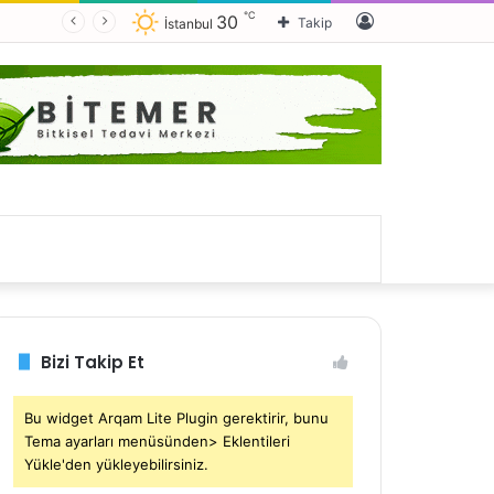
℃
Kayıt
30
Takip
İstanbul
Ol
Bizi Takip Et
Bu widget Arqam Lite Plugin gerektirir, bunu
Tema ayarları menüsünden> Eklentileri
Yükle'den yükleyebilirsiniz.