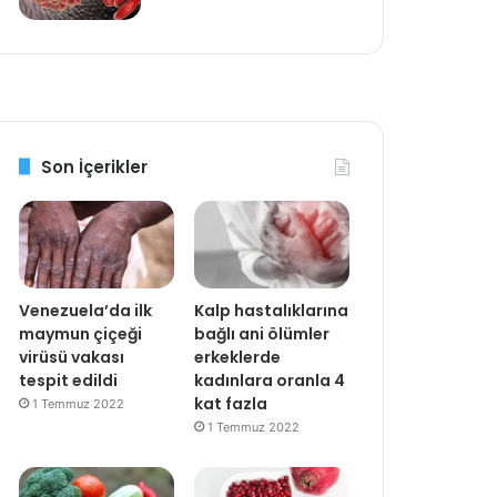
Son İçerikler
Venezuela’da ilk
Kalp hastalıklarına
maymun çiçeği
bağlı ani ölümler
virüsü vakası
erkeklerde
tespit edildi
kadınlara oranla 4
kat fazla
1 Temmuz 2022
1 Temmuz 2022