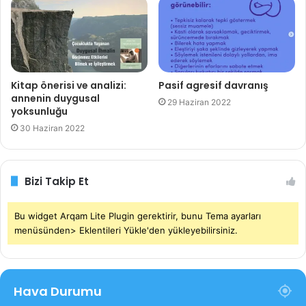
Kitap önerisi ve analizi:
Pasif agresif davranış
annenin duygusal
29 Haziran 2022
yoksunluğu
30 Haziran 2022
Bizi Takip Et
Bu widget Arqam Lite Plugin gerektirir, bunu Tema ayarları
menüsünden> Eklentileri Yükle'den yükleyebilirsiniz.
Hava Durumu