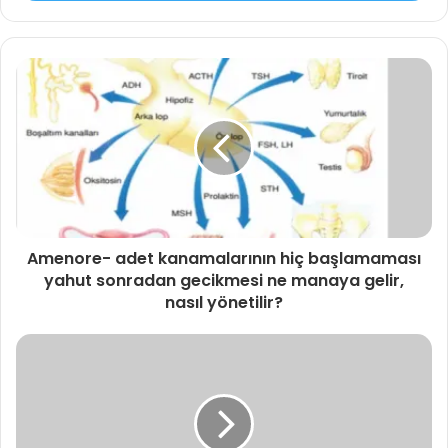
•Önceden tahmin edilemezlik
•Olacaklara kendini hazırlayamamak
•Kontrol edilemezlik
•Olanları etkileyememek; kontrol edememek
•Zarar görebilirliğimizin farkına varmak
Amenore- adet kanamalarının hiç başlamaması
yahut sonradan gecikmesi ne manaya gelir,
•Her türlü şeyin her an olabileceği bilinci
nasıl yönetilir?
•Yaşam ve dünya ile ilgili beklentilerimizin sarsılması
Tweet
Share
Share
Share