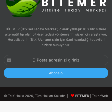
BİTEMER (Bitkisel Tedavi Merkezi) olarak yaklaşık 10 Yıldır sizlere
alternatif tıp olan bitkisel tedavi yöntemlerini sizler için araştırıyor,
Herbalistlerin (Bitki Uzmanı) sizin için özel hazırladığı tedavileri
sizlere sunuyoruz.
E-
Posta
adresinizi
giriniz
© Telif Hakkı 2026, Tüm Hakları Saklıdır |
BİTEMER
| TeknoWeb
Tarafından Gururla Barındırılır
Ücretsiz Destek Hattı |
0 850 480 75 50