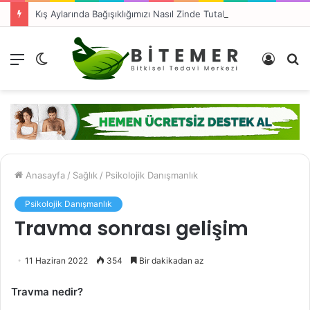
Kış Aylarında Bağışıklığımızı Nasıl Zinde Tutabiliriz?
Menü
Dış
Kayıt
A
görünümü
Ol
y
değiştir
...
Anasayfa
/
Sağlık
/
Psikolojik Danışmanlık
Psikolojik Danışmanlık
Travma sonrası gelişim
11 Haziran 2022
354
Bir dakikadan az
Travma nedir?