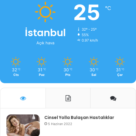
25
℃
İstanbul
32º - 25º
55%
0.97 km/h
Açık hava
32
31
30
30
31
℃
℃
℃
℃
℃
Cts
Paz
Pts
Sal
Çar
Cinsel Yolla Bulaşan Hastalıklar
5 Haziran 2022