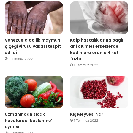
Venezuela’da ilk maymun
Kalp hastalıklarına bağlı
çiçeği virüsü vakası tespit
ani ölümler erkeklerde
edildi
kadınlara oranla 4 kat
fazla
1 Temmuz 2022
1 Temmuz 2022
Uzmanından sıcak
Kış Meyvesi Nar
havalarda ‘beslenme’
1 Temmuz 2022
uyarısı