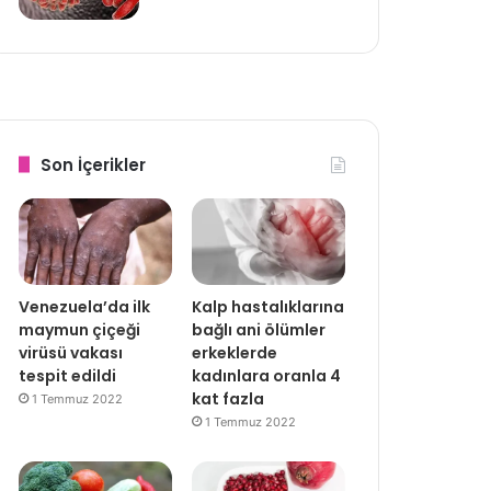
Son İçerikler
Venezuela’da ilk
Kalp hastalıklarına
maymun çiçeği
bağlı ani ölümler
virüsü vakası
erkeklerde
tespit edildi
kadınlara oranla 4
kat fazla
1 Temmuz 2022
1 Temmuz 2022