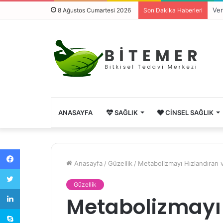
Ven
8 Ağustos Cumartesi 2026
Son Dakika Haberleri
ANASAYFA
SAĞLIK
CINSEL SAĞLIK
Facebook
Anasayfa
/
Güzellik
/
Metabolizmayı Hızlandıran 
Twitter
Güzellik
LinkedIn
Metabolizmayı 
Skype