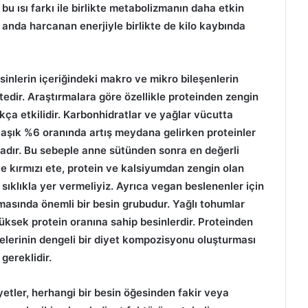
 bu ısı farkı ile birlikte metabolizmanın daha etkin
ı anda harcanan enerjiyle birlikte de kilo kaybında
esinlerin içeriğindeki makro ve mikro bileşenlerin
tedir. Araştırmalara göre özellikle proteinden zengin
ça etkilidir. Karbonhidratlar ve yağlar vücutta
laşık %6 oranında artış meydana gelirken proteinler
tadır. Bu sebeple anne sütünden sonra en değerli
e kırmızı ete, protein ve kalsiyumdan zengin olan
ıklıkla yer vermeliyiz. Ayrıca vegan beslenenler için
nmasında önemli bir besin grubudur. Yağlı tohumlar
ksek protein oranına sahip besinlerdir. Proteinden
elerinin dengeli bir diyet kompozisyonu oluşturması
gereklidir.
yetler, herhangi bir besin öğesinden fakir veya