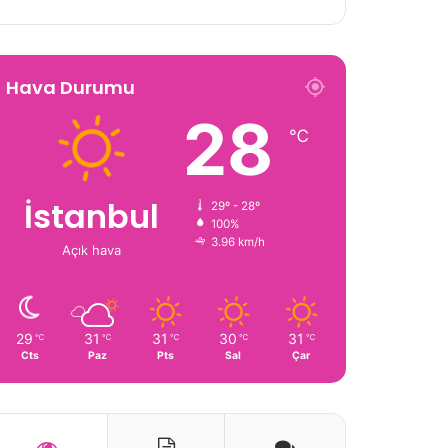
Hava Durumu
28
℃
İstanbul
29º - 28º
100%
3.96 km/h
Açık hava
29
31
31
30
31
℃
℃
℃
℃
℃
Cts
Paz
Pts
Sal
Çar