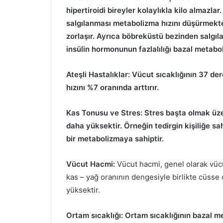
hipertiroidi bireyler kolaylıkla kilo almazl
salgılanması metabolizma hızını düşürmekte
zorlaşır. Ayrıca böbreküstü bezinden salgı
insülin hormonunun fazlalılığı bazal metabol
Ateşli Hastalıklar: Vücut sıcaklığının 37 d
hızını %7 oranında arttırır.
Kas Tonusu ve Stres: Stres başta olmak üze
daha yüksektir. Örneğin tedirgin kişiliğe sah
bir metabolizmaya sahiptir.
Vücut Hacmi:
Vücut hacmi, genel olarak vücu
kas – yağ oranının dengesiyle birlikte cüsse
yüksektir.
Ortam sıcaklığı: Ortam sıcaklığının bazal m