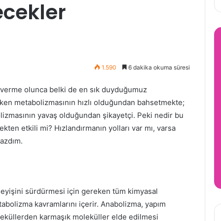
cekler
1.590
6 dakika okuma süresi
p-verme olunca belki de en sık duyduğumuz
rirken metabolizmasının hızlı olduğundan bahsetmekte;
lizmasının yavaş olduğundan şikayetçi. Peki nedir bu
ten etkili mi? Hızlandırmanın yolları var mı, varsa
yazdım.
leyişini sürdürmesi için gereken tüm kimyasal
tabolizma kavramlarını içerir. Anabolizma, yapım
leküllerden karmaşık moleküller elde edilmesi