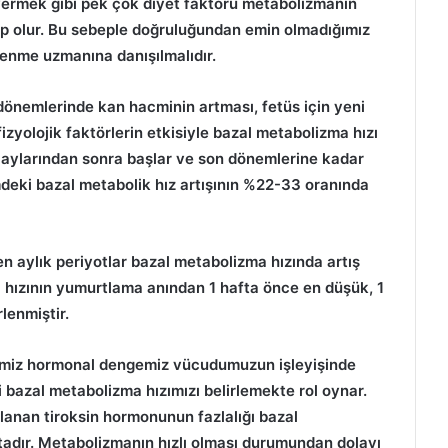
o vermek gibi pek çok diyet faktörü metabolizmanın
p olur. Bu sebeple doğruluğundan emin olmadığımız
lenme uzmanına danışılmalıdır.
 dönemlerinde kan hacminin artması, fetüs için yeni
fizyolojik faktörlerin etkisiyle bazal metabolizma hızı
ilk aylarından sonra başlar ve son dönemlerine kadar
eki bazal metabolik hız artışının %22-33 oranında
 aylık periyotlar bazal metabolizma hızında artış
 hızının yumurtlama anından 1 hafta önce en düşük, 1
lenmiştir.
imiz hormonal dengemiz vücudumuzun işleyişinde
i bazal metabolizma hızımızı belirlemekte rol oynar.
gılanan tiroksin hormonunun fazlalığı bazal
tadır. Metabolizmanın hızlı olması durumundan dolayı