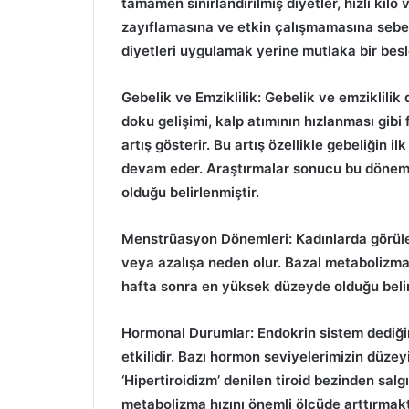
tamamen sınırlandırılmış diyetler, hızlı kil
zayıflamasına ve etkin çalışmamasına sebe
diyetleri uygulamak yerine mutlaka bir bes
Gebelik ve Emziklilik: Gebelik ve emziklilik
doku gelişimi, kalp atımının hızlanması gibi 
artış gösterir. Bu artış özellikle gebeliğin 
devam eder. Araştırmalar sonucu bu dönemd
olduğu belirlenmiştir.
Menstrüasyon Dönemleri: Kadınlarda görülen
veya azalışa neden olur. Bazal metabolizma
hafta sonra en yüksek düzeyde olduğu belir
Hormonal Durumlar: Endokrin sistem dediğ
etkilidir. Bazı hormon seviyelerimizin düzey
‘Hipertiroidizm’ denilen tiroid bezinden sal
metabolizma hızını önemli ölçüde arttırmak