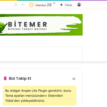
℃
Kayıt
28
Takip
İstanbul
Ol
Bizi Takip Et
Bu widget Arqam Lite Plugin gerektirir, bunu
Tema ayarları menüsünden> Eklentileri
Yükle'den yükleyebilirsiniz.