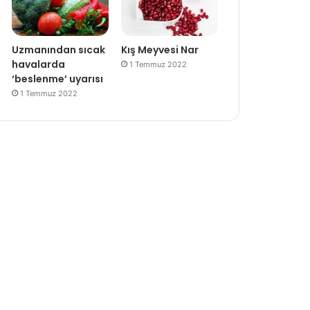
Uzmanından sıcak
Kış Meyvesi Nar
havalarda
1 Temmuz 2022
‘beslenme’ uyarısı
1 Temmuz 2022