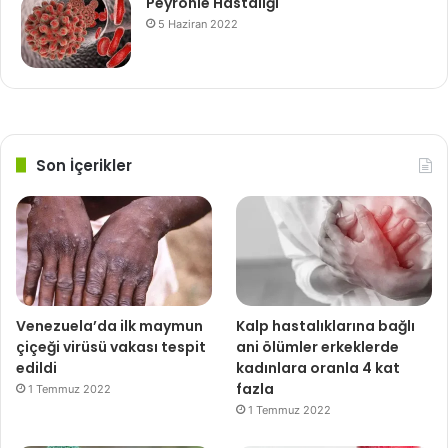
Peyronie Hastalığı
5 Haziran 2022
Son İçerikler
Venezuela’da ilk maymun
Kalp hastalıklarına bağlı
çiçeği virüsü vakası tespit
ani ölümler erkeklerde
edildi
kadınlara oranla 4 kat
fazla
1 Temmuz 2022
1 Temmuz 2022