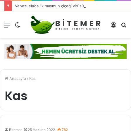
Venezuela’da ilk maymun çiçeği virüsü vakası tespit edildi
Menü
Dış
Kayıt
A
görünümü
Ol
y
değiştir
...
Anasayfa
/
Kas
Kas
Bitemer
25 Haziran 2022
782