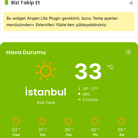
Bizi Takip Et
Bu widget Arqam Lite Plugin gerektirir, bunu Tema ayarları
menüsünden> Eklentileri Yükle'den yükleyebilirsiniz.
Hava Durumu
33
℃
İstanbul
33º - 27º
99%
5.13 km/h
Açık hava
33
31
30
30
30
℃
℃
℃
℃
℃
Cum
Cts
Paz
Pts
Sal