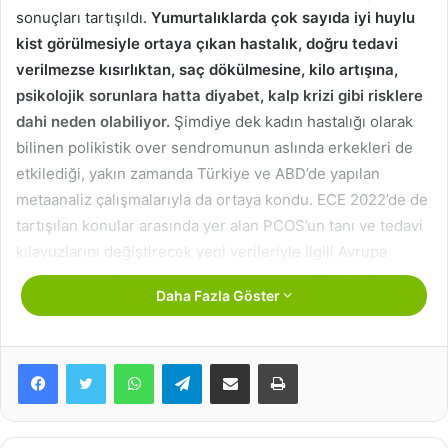
sonuçları tartışıldı.
Yumurtalıklarda çok sayıda iyi huylu
kist görülmesiyle ortaya çıkan hastalık, doğru tedavi
verilmezse kısırlıktan, saç dökülmesine, kilo artışına,
psikolojik sorunlara hatta diyabet, kalp krizi gibi risklere
dahi neden olabiliyor.
Şimdiye dek kadın hastalığı olarak
bilinen polikistik over sendromunun aslında erkekleri de
etkilediği, yakın zamanda Türkiye ve ABD’de yapılan
metaanaliz çalışmalarıyla da ortaya kondu. ECE 2022’de de
tartışılan konular arasında yer alan PCOS’un tanı ve tedavi
kılavuzlarını değiştirecek yeni verileriyle ilgili Avrupa
Endokrinoloji Derneği Üyesi ve Hacettepe Tıp Fakültesi
Daha Fazla Göster
Endokrinoloji ve Metabolizma Hastalıkları Bilim Dalı
Öğretim Üyesi Prof. Dr. Okan Bülent Yıldız, Demirören
Haber Ajansı’na önemli bilgiler verdi.
WhatsApp
Telegram
E-Posta ile paylaş
Yazdır
‘PCOS OLANLARIN BABASINDA DİYABET RİSKİ YARI
YARIYA DAHA FAZLA’