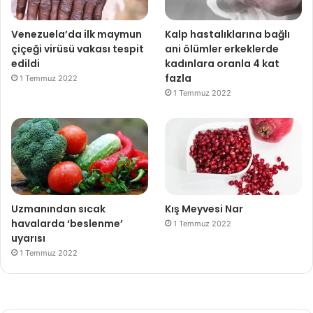
dediğimiz yani DNA’nın kendisinde değil, bağlandığı
proteinlerdeki bozukluklar oldu. Bir diğer önemli konu
Venezuela’da ilk maymun
Kalp hastalıklarına bağlı
erken ergenlikle PCOS ilişkisi oldu. Çünkü erken ergenliğe
çiçeği virüsü vakası tespit
ani ölümler erkeklerde
edildi
kadınlara oranla 4 kat
girenlerin çoğunda PCOS olabiliyor.” şeklinde konuştu.
fazla
1 Temmuz 2022
1 Temmuz 2022
Tweet
Share
Share
Share
Erkek
Kadın
Önemli
Pcos
Uzmanından sıcak
Kış Meyvesi Nar
havalarda ‘beslenme’
1 Temmuz 2022
Tanı
uyarısı
1 Temmuz 2022