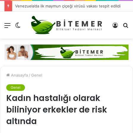
Venezuela’da ilk maymun çiçeği virüsü vakası tespit edildi
Menü
Dış
Kayıt
A
görünümü
Ol
y
değiştir
...
Anasayfa
/
Genel
Genel
Kadın hastalığı olarak
biliniyor erkekler de risk
altında