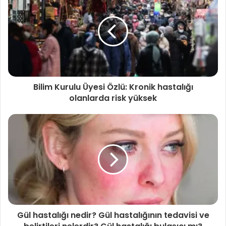
“Yani erkek PCOS’u diye bir kavramla da tanışmamız
mümkün. PCOS’lu ailelerde yalnızca kadınların değil,
erkeklerin de gizli şeker, şeker ve metabolik etkilerin
açısından taranması gerektiği gündeme geliyor ve
önümüzdeki 2 yıl içinde yeni tanı tedavi kılavuzlarında, bu
öneriyi de koymamız mümkün gibi görünüyor.”
Bilim Kurulu Üyesi Özlü: Kronik hastalığı
İlgili Makaleler
olanlarda risk yüksek
Maymun çiçeği salgınında korkutan
uyarı: Semptomları değişiyor
1 Temmuz 2022
‘ERKEK KARDEŞLERDE BİLE İNSÜLİN DİRENCİ VAR’
Gül hastalığı nedir? Gül hastalığının tedavisi ve