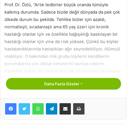
Prof. Dr. Özlü, “Artık tedbirler büyük oranda tümüyle
kalkmış durumda. Sadece bizde değil dünyada da pek çok
ülkede durum bu şekilde. Tehlike bizler için azaldı,
normalleşti, sıradanlaştı ama 65 yaş üzeri için kronik
hastalığı olanlar için ve özellikle bağışıklığı baskılayan bir
hastalığı olanlar için yine de risk yüksek. Çünkü bu kişiler
hastalandıklarında hastalıkları ağır seyredebiliyor, ölümcül
olabiliyor. O bakımdan risk grubu kişilerin kendilerini
korumalarına çok dikkat etmelerini tavsiye ederim.
Kalabalık, kapalı dar mekanlara çok girmemeye çalışmalılar.
Eğer girmek zorundalarsa maskelerini takmalılar ve kısa
Daha Fazla Göster
zamanda işlerini görüp oradan çıkmadılar. Kendilerini
korumalarında fayda var. Eğer evinizde böyle bir riskli kişi
varsa evdeki diğer kişilerinde onlara bulaştırmamak
WhatsApp
Telegram
E-Posta ile paylaş
Yazdır
açısından kendilerini korumaları gerekiyor” diye konuştu.
BU BELİRTİLER VARSA 10 GÜN DIŞARI ÇIKMAYIN