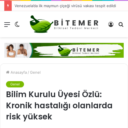
Venezuela’da ilk maymun çiçeği virüsü vakası tespit edildi
Menü
Dış
Kayıt
A
görünümü
Ol
y
değiştir
...
Anasayfa
/
Genel
Genel
Bilim Kurulu Üyesi Özlü:
Kronik hastalığı olanlarda
risk yüksek