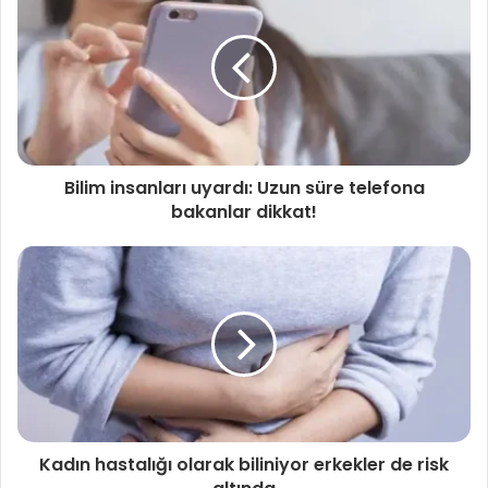
gerekiyorsa da maskesini takması diğer insanları korumak
açısından bu enfeksiyonların toplumda yayılmaması
açısından önemli. Bu çok işe yarayan bir tedbir ama onun
dışında sıradan, sağlıklı, risk grubu olmayan kişilerin artık
normal yaşamına tümüyle geri döndüğünü görüyoruz.
Umarım tekrar bir sorun olmaz” dedi.
Bilim insanları uyardı: Uzun süre telefona
bakanlar dikkat!
Tweet
Share
Share
Share
Ki̇şi̇ler
Kadın hastalığı olarak biliniyor erkekler de risk