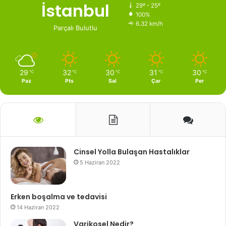
İstanbul
29º - 25º
100%
6.32 km/h
Parçalı Bulutlu
29
32
30
31
30
℃
℃
℃
℃
℃
Paz
Pts
Sal
Çar
Per
Cinsel Yolla Bulaşan Hastalıklar
5 Haziran 2022
Erken boşalma ve tedavisi
14 Haziran 2022
Varikosel Nedir?