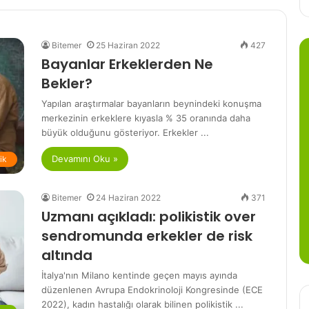
Bitemer
25 Haziran 2022
427
Bayanlar Erkeklerden Ne
Bekler?
Yapılan araştırmalar bayanların beynindeki konuşma
merkezinin erkeklere kıyasla % 35 oranında daha
büyük olduğunu gösteriyor. Erkekler ...
Devamını Oku »
lik
Bitemer
24 Haziran 2022
371
Uzmanı açıkladı: polikistik over
sendromunda erkekler de risk
altında
İtalya'nın Milano kentinde geçen mayıs ayında
düzenlenen Avrupa Endokrinoloji Kongresinde (ECE
2022), kadın hastalığı olarak bilinen polikistik ...