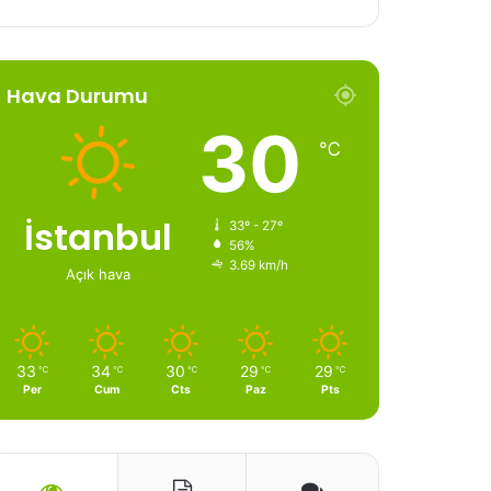
Hava Durumu
30
℃
İstanbul
33º - 27º
56%
3.69 km/h
Açık hava
33
34
30
29
29
℃
℃
℃
℃
℃
Per
Cum
Cts
Paz
Pts