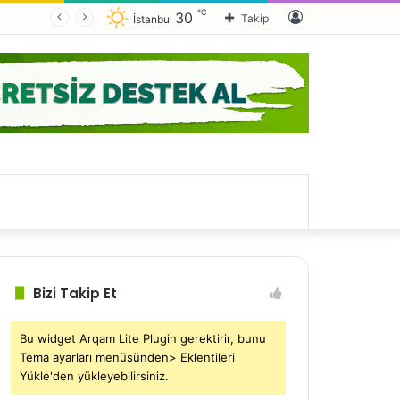
℃
Kayıt
30
Takip
İstanbul
Ol
Bizi Takip Et
Bu widget Arqam Lite Plugin gerektirir, bunu
Tema ayarları menüsünden> Eklentileri
Yükle'den yükleyebilirsiniz.