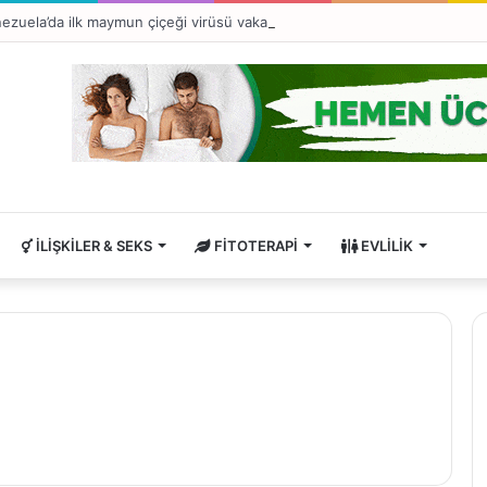
ezuela’da ilk maymun çiçeği virüsü vakası tespit edildi
İLIŞKILER & SEKS
FITOTERAPI
EVLILIK