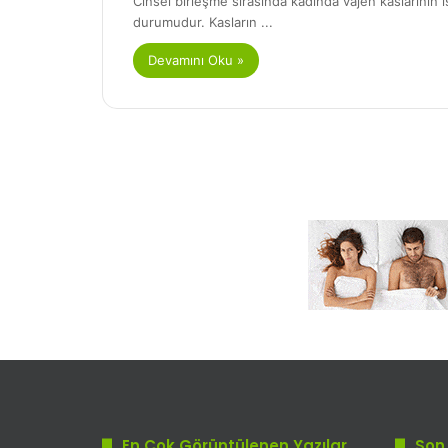
Cinsel birleşme sırasında kadında vajen kaslarının 
durumudur. Kasların ...
Devamını Oku »
En Çok Görüntülenen Yazılar
Son 