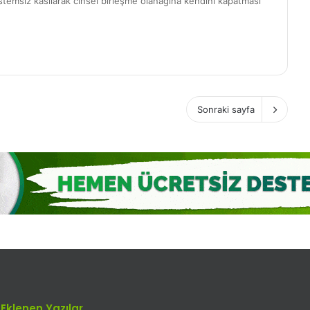
istemsiz kasılarak cinsel birleşme olanağına kendini kapatması
Sonraki sayfa
Eklenen Yazılar