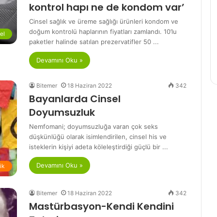
kontrol hapı ne de kondom var’
Cinsel sağlık ve üreme sağlığı ürünleri kondom ve
doğum kontrolü haplarının fiyatları zamlandı. 10’lu
el
paketler halinde satılan prezervatifler 50 ...
Devamını Oku »
Bitemer
18 Haziran 2022
342
Bayanlarda Cinsel
Doyumsuzluk
Nemfomani; doyumsuzluğa varan çok seks
düşkünlüğü olarak isimlendirilen, cinsel his ve
isteklerin kişiyi adeta köleleştirdiği güçlü bir ...
Devamını Oku »
lik
Bitemer
18 Haziran 2022
342
Mastürbasyon-Kendi Kendini