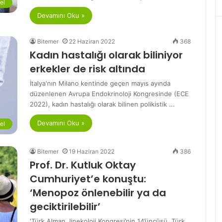
el
Devamını Oku »
Bitemer
22 Haziran 2022
368
Kadın hastalığı olarak biliniyor
erkekler de risk altında
İtalya'nın Milano kentinde geçen mayıs ayında
düzenlenen Avrupa Endokrinoloji Kongresinde (ECE
2022), kadın hastalığı olarak bilinen polikistik ...
Devamını Oku »
el
Bitemer
19 Haziran 2022
386
Prof. Dr. Kutluk Oktay
Cumhuriyet’e konuştu:
‘Menopoz önlenebilir ya da
geciktirilebilir’
'Türk Alman Jinekoloji Kongresi’nin 14’üncüsü, Türk