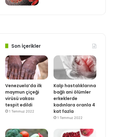
Son İçerikler
Venezuela’da ilk
Kalp hastalıklarına
maymun çiçeği
bağlı ani ölümler
virüsü vakası
erkeklerde
tespit edildi
kadınlara oranla 4
kat fazla
1 Temmuz 2022
1 Temmuz 2022