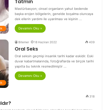
Tatmin
Mastürbasyon; cinsel organların yahut bedende
başka erojen bölgelerin, genelde boşalma oluncaya
dek ellerin yardımı ile uyarılması ve kişinin ...
Devamını Oku »
lik
Bitemer
18 Haziran 2022
409
Oral Seks
Oral seksin geçmişi insanlık tarihi kadar eskidir. Eski
duvar kabartmalarında, fotoğraflarda ve birçok tarihi
yapıtta bu teknik resmedilmiştir ...
Devamını Oku »
lik
318
ldır?