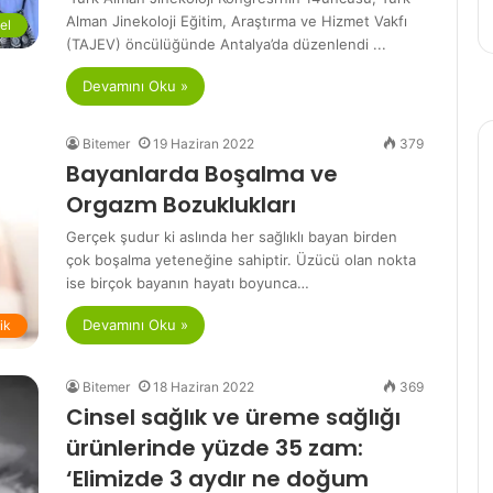
Alman Jinekoloji Eğitim, Araştırma ve Hizmet Vakfı
el
(TAJEV) öncülüğünde Antalya’da düzenlendi ...
Devamını Oku »
Bitemer
19 Haziran 2022
379
Bayanlarda Boşalma ve
Orgazm Bozuklukları
Gerçek şudur ki aslında her sağlıklı bayan birden
çok boşalma yeteneğine sahiptir. Üzücü olan nokta
ise birçok bayanın hayatı boyunca…
Devamını Oku »
lik
Bitemer
18 Haziran 2022
369
Cinsel sağlık ve üreme sağlığı
ürünlerinde yüzde 35 zam:
‘Elimizde 3 aydır ne doğum