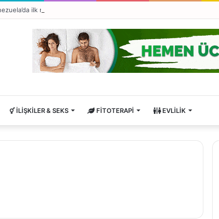
ezuela’da ilk maymun çiçeği virüsü vakası tespit edildi
İLIŞKILER & SEKS
FITOTERAPI
EVLILIK