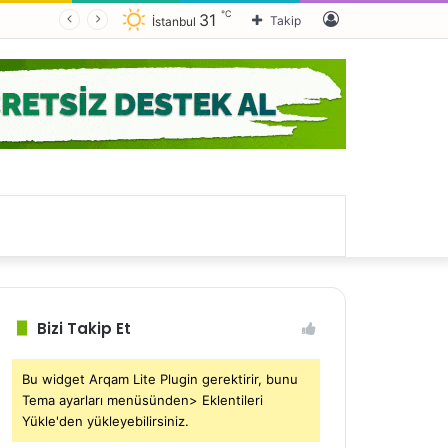
℃
Kayıt
31
Takip
İstanbul
Ol
Bizi Takip Et
Bu widget Arqam Lite Plugin gerektirir, bunu
Tema ayarları menüsünden> Eklentileri
Yükle'den yükleyebilirsiniz.