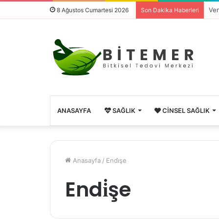
Ven
8 Ağustos Cumartesi 2026
Son Dakika Haberleri
ANASAYFA
SAĞLIK
CINSEL SAĞLIK
Anasayfa
/
Endi̇şe
Endi̇şe