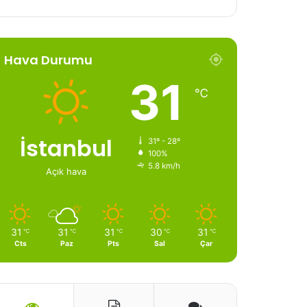
Hava Durumu
31
℃
İstanbul
31º - 28º
100%
5.8 km/h
Açık hava
31
31
31
30
31
℃
℃
℃
℃
℃
Cts
Paz
Pts
Sal
Çar