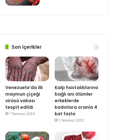
Son İçerikler
Venezuela’da ilk
Kalp hastalıklarına
maymun çiçeği
bağlı ani ölümler
virüsü vakası
erkeklerde
tespit edildi
kadınlara oranla 4
kat fazla
1 Temmuz 2022
1 Temmuz 2022