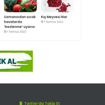
Uzmanından sıcak
Kış Meyvesi Nar
havalarda
1 Temmuz 2022
‘beslenme’ uyarısı
1 Temmuz 2022
Twitter’da Takip Et