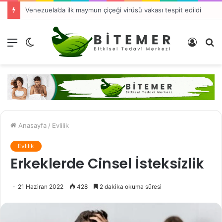
Venezuela’da ilk maymun çiçeği virüsü vakası tespit edildi
Menü
Dış
Kayıt
A
görünümü
Ol
y
değiştir
...
Anasayfa
/
Evlilik
Evlilik
Erkeklerde Cinsel İsteksizlik
21 Haziran 2022
428
2 dakika okuma süresi