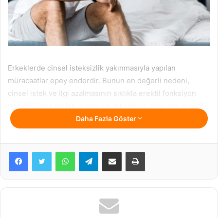
Erkeklerde cinsel isteksizlik yakınmasıyla yapılan
müracaatlar epey enderdir. Bunun en değerli nedeni,
cinsel istek ve ilgi azalmasının sıklıkla erektil fonksiyon
bozukluğuna neden olması ve erkeklerin daha çok erektil
yetmezlik (sertleşememe) yakınması ile başvurmalarıdır.
Daha Fazla Göster
Ayrıyeten müracaatların sıklığını azaltan diğer bir etken ise
“erkeğin her vakit ve her şartta cinselliğe hazır olduğu”
WhatsApp
Telegram
E-Posta ile paylaş
Yazdır
biçimindeki cinsel mittir. Bu çeşit yanlış, abartılı bilgi ve
beklentiler erkeğin yardım arama davranışı içine girmesine
mahzur olmaktadır.
Cinsel ilgi ve istek bozuklukları erkeklerde büsbütün