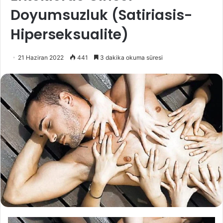
cinsel yan tesiri olan ve hala kullanılmakta olan bir ilacın
yan tesire sahip olmayan oburuyla değiştirilmesi, bazen
altta yatan hastalığın tedavisi, kimi vakit depresyonun
saptanarak tedavisi, kimi vakit da partnerde saptanan
cinsel fonksiyon bozukluğunun tedavisidir.
Primer cinsel isteksizlik olgularının tedavisi ise ekseriyetle
zordur. Sistemli bir cinsel terapiye gereksinim duyarlar ve
terapileri çoklukla vakit alır.
Tweet
Share
Share
Share
Bozukluğu
Bozuklukları
Cinsel