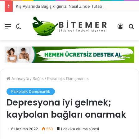
Kış Aylarında Bağışıklığımızı Nasıl Zinde Tutabiliriz?
Menü
Dış
Kayıt
A
görünümü
Ol
y
değiştir
...
Anasayfa
/
Sağlık
/
Psikolojik Danışmanlık
Psikolojik Danışmanlık
Depresyona iyi gelmek;
kaybolan bağları onarmak
6 Haziran 2022
553
1 dakika okuma süresi