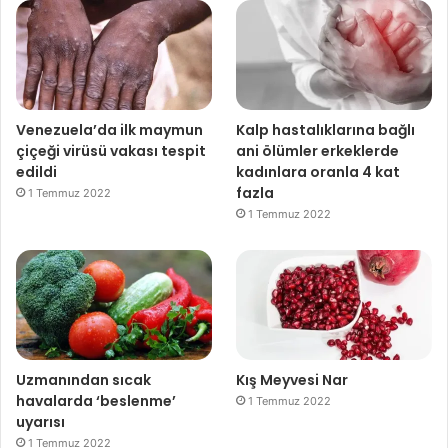
Venezuela’da ilk maymun
Kalp hastalıklarına bağlı
çiçeği virüsü vakası tespit
ani ölümler erkeklerde
edildi
kadınlara oranla 4 kat
fazla
1 Temmuz 2022
1 Temmuz 2022
Uzmanından sıcak
Kış Meyvesi Nar
havalarda ‘beslenme’
1 Temmuz 2022
uyarısı
1 Temmuz 2022