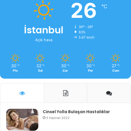
26
℃
İstanbul
30º - 26º
63%
5.67 km/h
Açık hava
30
32
30
30
27
℃
℃
℃
℃
℃
Pts
Sal
Çar
Per
Cum
Cinsel Yolla Bulaşan Hastalıklar
5 Haziran 2022