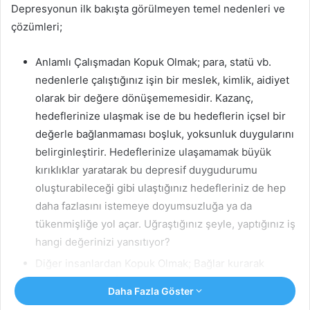
Depresyonun ilk bakışta görülmeyen temel nedenleri ve
çözümleri;
Anlamlı Çalışmadan Kopuk Olmak; para, statü vb.
nedenlerle çalıştığınız işin bir meslek, kimlik, aidiyet
olarak bir değere dönüşememesidir. Kazanç,
hedeflerinize ulaşmak ise de bu hedeflerin içsel bir
değerle bağlanmaması boşluk, yoksunluk duygularını
belirginleştirir. Hedeflerinize ulaşamamak büyük
kırıklıklar yaratarak bu depresif duygudurumu
oluşturabileceği gibi ulaştığınız hedefleriniz de hep
daha fazlasını istemeye doyumsuzluğa ya da
tükenmişliğe yol açar. Uğraştığınız şeyle, yaptığınız iş
hangi değerinizi yansıtıyor?
Diğer insanlardan Kopuk Olmak; Bağlar kurarak
kendimizi tanırı. İllişki kurmak aynaya bakmaktan daha
Daha Fazla Göster
fazla kendimizi gösterebilecek hatta gördüğümüz kişi