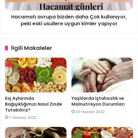
diyebiliriz.
Hacamatı avrupa bizden daha Çok kullanıyor,
peki eski usullere uygun kimler yapıyor
LENF DRENAJ ÖDEM TEDAVİSİ HER KİŞİYE UYGULANIR
MI?
Lenf Drenaj Ödem Tedavisi,
İlgili Makaleler
Yüksek tansiyon hastalarında(kişinin isteğine göre dikkatli
yapılabilir, klinik uygulamalarımızda kısa süreli sabırla kısa
zaman aralıkları ile yavaş yavaş artırılarak çok güzel
sonuçlar elde edilebilmektedir)
Kış Aylarında
Yaşlılarda İştahsızlık ve
Hamilelerde kullanılması sakıncalı olabilir dikkatli olmak
Bağışıklığımızı Nasıl Zinde
Malnutrisyon Durumları
Tutabiliriz?
gerekir.
30 Haziran 2022
1 Temmuz 2022
LENF DRENAJ HER BÖLGEYE UYGULANABİLİR Mİ?