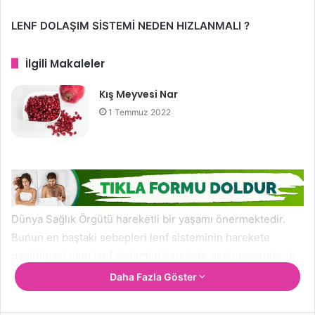
LENF DOLAŞIM SİSTEMİ NEDEN HIZLANMALI ?
İlgili Makaleler
Kış Meyvesi Nar
1 Temmuz 2022
Dünya Sağlık Örgütü hareketli bir yaşamı önermektedir.
Bunun en baştaki sebepleri lenf sisteminin harekete
geçirilmesi olup lenf sistemini harekete geçirmeyenlerde
LENF DRENAJI WHO tarafından önerilmiştir. Hareketli bir
Daha Fazla Göster
yaşamda spor, sık tempolu yürüyüşler gibi çeşitli
aktiviteler yer alır. Bizler sigara ve hareketsiz bir yaşam