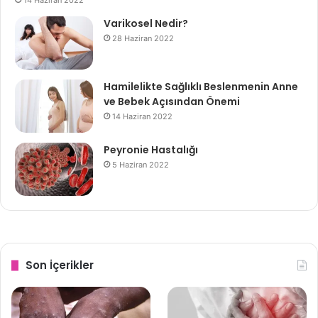
14 Haziran 2022
Herhangi bir yan etkisi yoktur
.
Varikosel Nedir?
28 Haziran 2022
Tweet
Share
Hamilelikte Sağlıklı Beslenmenin Anne
Share
Share
ve Bebek Açısından Önemi
14 Haziran 2022
Kan
Lenf
Seans
Tedavi
Peyronie Hastalığı
5 Haziran 2022
Uygulama
Son İçerikler