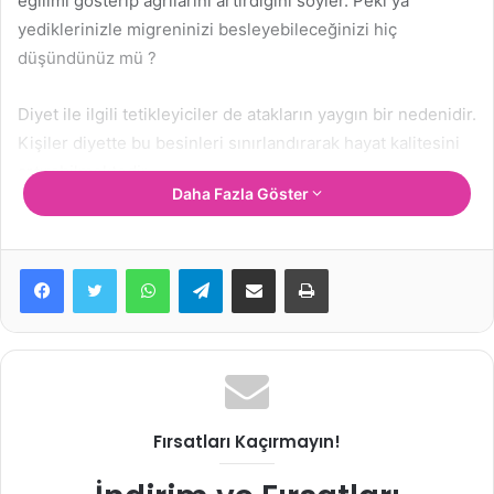
eğilimi gösterip ağrılarını artırdığını söyler. Peki ya
yediklerinizle migreninizi besleyebileceğinizi hiç
düşündünüz mü ?
Diyet ile ilgili tetikleyiciler de atakların yaygın bir nedenidir.
Kişiler diyette bu besinleri sınırlandırarak hayat kalitesini
artırabilmektedir.
Daha Fazla Göster
İlgili Makaleler
WhatsApp
Telegram
E-Posta ile paylaş
Yazdır
Kış Meyvesi Nar
1 Temmuz 2022
Fırsatları Kaçırmayın!
Peynir