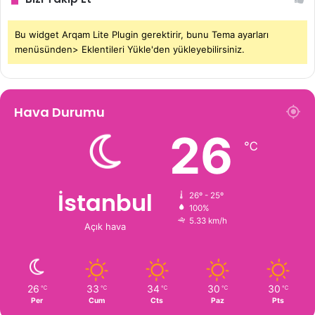
Bu widget Arqam Lite Plugin gerektirir, bunu Tema ayarları
menüsünden> Eklentileri Yükle'den yükleyebilirsiniz.
Hava Durumu
26
℃
İstanbul
26º - 25º
100%
5.33 km/h
Açık hava
26
33
34
30
30
℃
℃
℃
℃
℃
Per
Cum
Cts
Paz
Pts