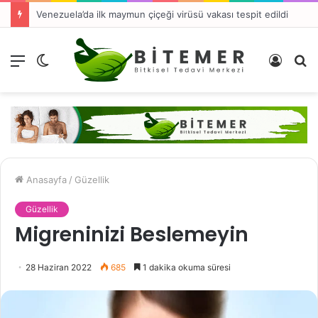
Venezuela’da ilk maymun çiçeği virüsü vakası tespit edildi
Menü
Dış
Kayıt
A
görünümü
Ol
y
değiştir
...
Anasayfa
/
Güzellik
Güzellik
Migreninizi Beslemeyin
28 Haziran 2022
685
1 dakika okuma süresi