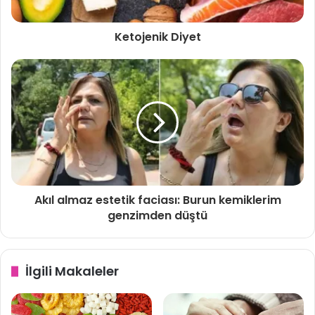
kaçınmak, ara öğünlerle sık beslenmek, geç akşam yemeği
yemek, gece atıştırmaları yapmak baş ağrısını
Ketojenik Diyet
önleyebilmektedir.
Bununla birlikte migrene neden olan birçok risk faktörü su
dengesini değiştirmekte ve bu da migrenlilerin su
eksikliğine yatkınlığını artırabilmektedir.
Birçok kişi sıvı alımını artırmak için çay-kahve tüketimine
başvursa da çay ve kahvenin migren şiddetini arttırdığı
bilinmektedir.
Akıl almaz estetik faciası: Burun kemiklerim
genzimden düştü
Su tüketiminin sıvı alımından bağımsız olarak yeterli
miktarda sağlanması migren için büyük önem taşımaktadır.
Yeterli ve düzenli su tüketimi migren ataklarının hem
İlgili Makaleler
sıklığını hem de şiddetini azaltmaktadır.
Özetle,