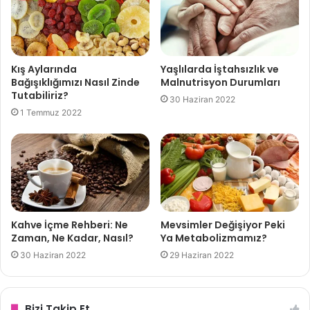
1-Tetikleyici besinleri beslenmenizden çıkarın,
Kış Aylarında
Yaşlılarda İştahsızlık ve
2-Uzun süre aç kalmayın,
Bağışıklığımızı Nasıl Zinde
Malnutrisyon Durumları
Tutabiliriz?
30 Haziran 2022
3-Su içmeyi unutmayın! Sağlıklı günler …
1 Temmuz 2022
Tweet
Share
Share
Share
Kahve İçme Rehberi: Ne
Mevsimler Değişiyor Peki
Zaman, Ne Kadar, Nasıl?
Ya Metabolizmamız?
Besinler
Migren
30 Haziran 2022
29 Haziran 2022
Bizi Takip Et