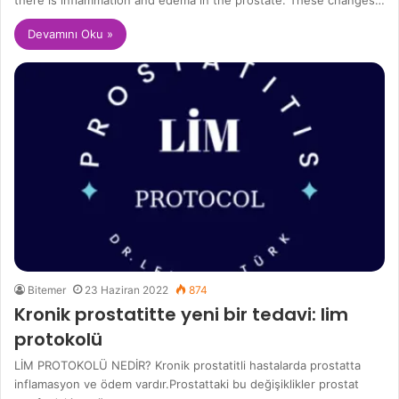
there is inflammation and edema in the prostate. These changes…
Devamını Oku »
Bitemer
23 Haziran 2022
874
Kronik prostatitte yeni bir tedavi: lim
protokolü
LİM PROTOKOLÜ NEDİR? Kronik prostatitli hastalarda prostatta
inflamasyon ve ödem vardır.Prostattaki bu değişiklikler prostat