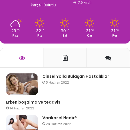
7.9 km/h
Parçalı Bulutlu
29
32
30
31
31
℃
℃
℃
℃
℃
Paz
Pts
Sal
Çar
Per
Cinsel Yolla Bulaşan Hastalıklar
5 Haziran 2022
Erken boşalma ve tedavisi
14 Haziran 2022
Varikosel Nedir?
28 Haziran 2022