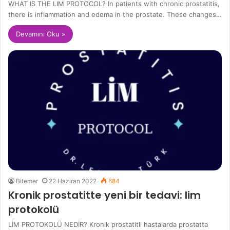
WHAT IS THE LIM PROTOCOL? In patients with chronic prostatitis,
there is inflammation and edema in the prostate. These changes…
Devamını Oku »
Bitemer
22 Haziran 2022
684
Kronik prostatitte yeni bir tedavi: lim
protokolü
LİM PROTOKOLÜ NEDİR? Kronik prostatitli hastalarda prostatta