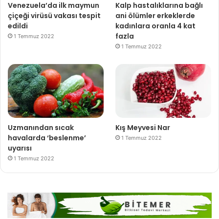
Venezuela’da ilk maymun
Kalp hastalıklarına bağlı
çiçeği virüsü vakası tespit
ani ölümler erkeklerde
edildi
kadınlara oranla 4 kat
fazla
1 Temmuz 2022
1 Temmuz 2022
Uzmanından sıcak
Kış Meyvesi Nar
havalarda ‘beslenme’
1 Temmuz 2022
uyarısı
1 Temmuz 2022