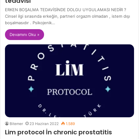
tedavisi
ERKEN BOŞALMA TEDAVİSİNDE DOLGU UYGULAMASI NEDİR ?
Cinsel ilgi sırasında erkeğin, partneri orgazm olmadan , istem dışı
boşalmasıdır . Psikojenik…
Devamını Oku »
Bitemer
23 Haziran 2022
1.589
Lim protocol İn chronic prostatitis