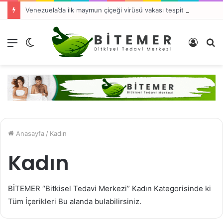
Venezuela’da ilk maymun çiçeği virüsü vakası tespit edildi
Menü
Dış
Kayıt
A
görünümü
Ol
y
değiştir
...
Anasayfa
/
Kadın
Kadın
BİTEMER “Bitkisel Tedavi Merkezi” Kadın Kategorisinde ki
Tüm İçerikleri Bu alanda bulabilirsiniz.