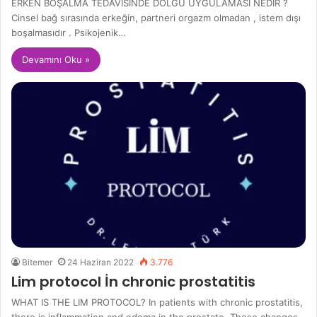
ERKEN BOŞALMA TEDAVİSİNDE DOLGU UYGULAMASI NEDİR ?
Cinsel bağ sırasında erkeğin, partneri orgazm olmadan , istem dışı
boşalmasıdır . Psikojenik…
Devamını Oku »
Bitemer
24 Haziran 2022
3.776
Lim protocol İn chronic prostatitis
WHAT IS THE LIM PROTOCOL? In patients with chronic prostatitis,