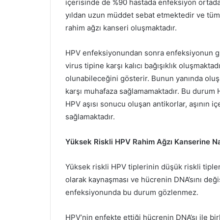
içerisinde de %90 hastada enfeksiyon ortada
yıldan uzun müddet sebat etmektedir ve tüm h
rahim ağzı kanseri oluşmaktadır.
HPV enfeksiyonundan sonra enfeksiyonun güze
virus tipine karşı kalıcı bağışıklık oluşmaktadı
olunabileceğini gösterir. Bunun yanında oluş
karşı muhafaza sağlamamaktadır. Bu durum HP
HPV aşısı sonucu oluşan antikorlar, aşının iç
sağlamaktadır.
Yüksek Riskli HPV Rahim Ağzı Kanserine Na
Yüksek riskli HPV tiplerinin düşük riskli tipl
olarak kaynaşması ve hücrenin DNA’sını değişt
enfeksiyonunda bu durum gözlenmez.
HPV’nin enfekte ettiği hücrenin DNA’sı ile b