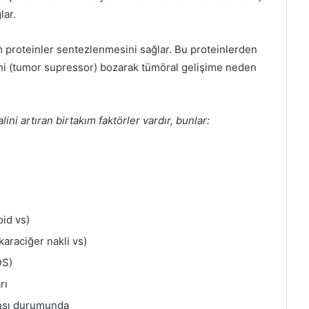
lar.
 proteinler sentezlenmesini sağlar. Bu proteinlerden
ini (tumor supressor) bozarak tümöral gelişime neden
ni artıran birtakım faktörler vardır, bunlar:
oid vs)
karaciğer nakli vs)
DS)
rı
ansı durumunda