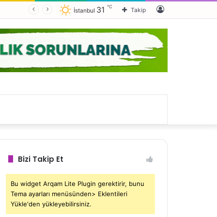
℃
Kayıt
31
Takip
İstanbul
Ol
Bizi Takip Et
Bu widget Arqam Lite Plugin gerektirir, bunu
Tema ayarları menüsünden> Eklentileri
Yükle'den yükleyebilirsiniz.