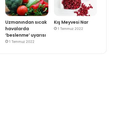
Uzmanından sıcak
Kış Meyvesi Nar
havalarda
1 Temmuz 2022
‘beslenme’ uyarısı
1 Temmuz 2022