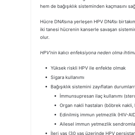
hem de bağışıklık sisteminden kaçmasını sağ
Hücre DNA’sına yerleşen HPV DNA’sı birtakım
iki tanesi hücrenin kanserle savaşan sistem
olur.
HPV’nin kalıcı enfeksiyona neden olma ihtimali
Yüksek riskli HPV ile enfekte olmak
Sigara kullanımı
Bağışıklık sistemini zayıflatan durumlarr
İmmunsupresan ilaç kullanımı (ster
Organ nakli hastaları (böbrek nakli, 
Edinilmiş immun yetmezlik (HIV-AI
Ailesel immun yetmezlik sendromla
İleri yaş (30 yaş üzerinde HPV persist