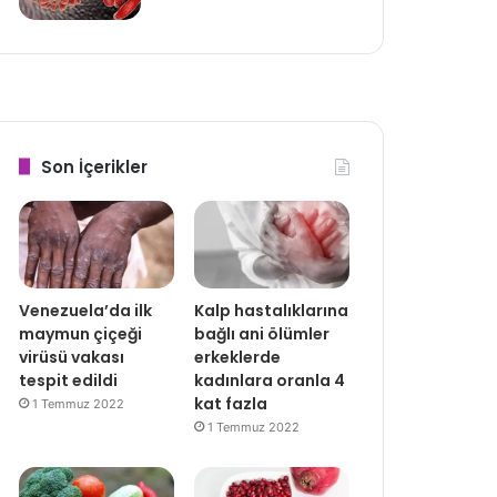
Son İçerikler
Venezuela’da ilk
Kalp hastalıklarına
maymun çiçeği
bağlı ani ölümler
virüsü vakası
erkeklerde
tespit edildi
kadınlara oranla 4
kat fazla
1 Temmuz 2022
1 Temmuz 2022