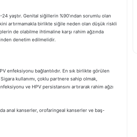
0-24 yaştır. Genital siğillerin %90’ından sorumlu olan
iskini artırmamakla birlikte siğile neden olan düşük riskli
lerin de olabilme ihtimaline karşı rahim ağzında
tinden denetim edilmelidir.
V enfeksiyonu bağlantılıdır. En sık birlikte görülen
r. Sigara kullanımı, çoklu partnere sahip olmak,
nfeksiyonu ve HPV persistansını artırarak rahim ağzı
a anal kanserler, orofaringeal kanserler ve baş-