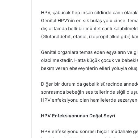
HPV, çabucak hep insan cildinde canlı olarak b
Genital HPV’nin en sık bulaş yolu cinsel temas
dış ortamda belli bir mühlet canlı kalabilmek
(Glutaraldehit, etanol, izopropil alkol gibi) k
Genital organlara temas eden eşyaların ve gi
olabilmektedir. Hatta küçük çocuk ve bebek
bekım veren ebeveynlerin elleri yoluyla oluşa
Diğer bir durum da gebelik sürecinde annede
sonrasında bebeğin ses tellerinde siğil olu
HPV enfeksiyonu olan hamilelerde sezaryen il
HPV Enfeksiyonunun Doğal Seyri
HPV enfeksiyonu sonrası hiçbir müdahale ger