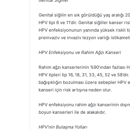
Genital Siğiller
Genital siğilin en sık görüldüğü yaş aralığı 2
HPV tipi 6 ve 11’dir. Genital siğiller kanser r
HPV enfeksiyonunun yanında yüksek riskli tip
preinvaziv ve invaziv lezyon varlığı istikame
HPV Enfeksiyonu ve Rahim Ağzı Kanseri
Rahim ağzı kanserlerinin %90’ından fazlası HP
HPV tipleri tip 16, 18, 31, 33, 45, 52 ve 58’di
bağışıklığın bozulması üzere sebepler HPV e
kanseri için risk artışına neden olur.
HPV enfeksiyonu rahim ağzı kanserinin dışınd
boyun kanserleri ile de alakalıdır.
HPV’nin Bulaşma Yolları