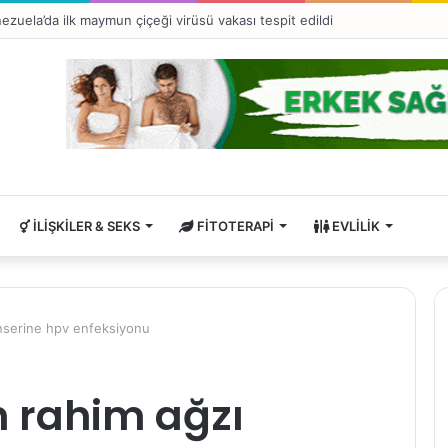
p hastalıklarına bağlı ani ölümler erkeklerde kadınlara oranla 4 kat fazla
İLIŞKILER & SEKS
FITOTERAPI
EVLILIK
anserine hpv enfeksiyonu
n rahim ağzı