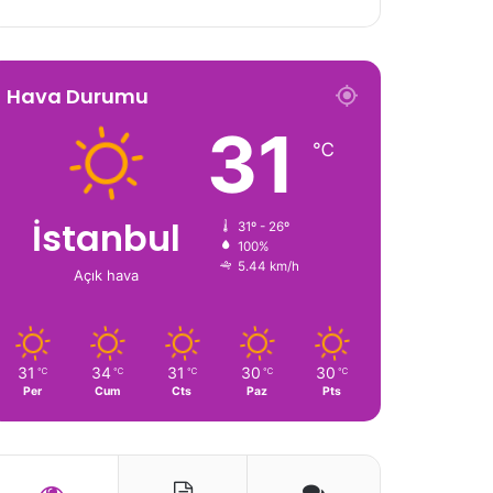
Hava Durumu
31
℃
İstanbul
31º - 26º
100%
5.44 km/h
Açık hava
31
34
31
30
30
℃
℃
℃
℃
℃
Per
Cum
Cts
Paz
Pts