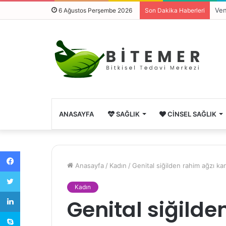
Kal
6 Ağustos Perşembe 2026
Son Dakika Haberleri
ANASAYFA
SAĞLIK
CINSEL SAĞLIK
Facebook
Anasayfa
/
Kadın
/
Genital siğilden rahim ağzı k
Twitter
Kadın
LinkedIn
Genital siğilde
Skype