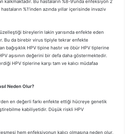
n kalkmaktadır. Bu hastaların %8-9’unda enfeksiyon 2
astaların %1’inden azında yıllar içerisinde invaziv
lleştiği bireylerin lakin yarısında enfekte eden
r. Bu da birebir virus tipiyle tekrar enfekte
an bağışıklık HPV tipine hastır ve öbür HPV tiplerine
V aşısının değerini bir defa daha göstermektedir.
erdiği HPV tiplerine karşı tam ve kalıcı müdafaa
sıl Neden Olur?
erden en değerli farkı enfekte ettiği hücreye genetik
irebilme kabiliyetidir. Düşük riskli HPV
irleşmesi hem enfeksiyonun kalıcı olmasına neden olur,