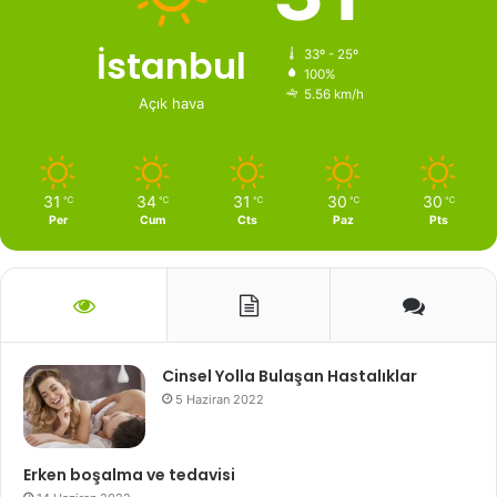
İstanbul
33º - 25º
100%
5.56 km/h
Açık hava
31
34
31
30
30
℃
℃
℃
℃
℃
Per
Cum
Cts
Paz
Pts
Cinsel Yolla Bulaşan Hastalıklar
5 Haziran 2022
Erken boşalma ve tedavisi