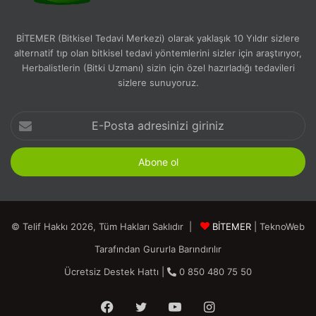
BİTEMER (Bitkisel Tedavi Merkezi) olarak yaklaşık 10 Yıldır sizlere
alternatif tıp olan bitkisel tedavi yöntemlerini sizler için araştırıyor,
Herbalistlerin (Bitki Uzmanı) sizin için özel hazırladığı tedavileri
sizlere sunuyoruz.
E-
Posta
adresinizi
giriniz
© Telif Hakkı 2026, Tüm Hakları Saklıdır |
BİTEMER
| TeknoWeb
Tarafından Gururla Barındırılır
Ücretsiz Destek Hattı |
0 850 480 75 50
Facebook
Twitter
YouTube
Instagram