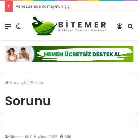
Venezuela’da ilk maymun çiçeği virüsü vakası tespit edildi
Menü
Dış
Kayıt
A
görünümü
Ol
y
değiştir
...
Anasayfa
/
Sorunu
Sorunu
Bitemer
11 Haziran 2022
395