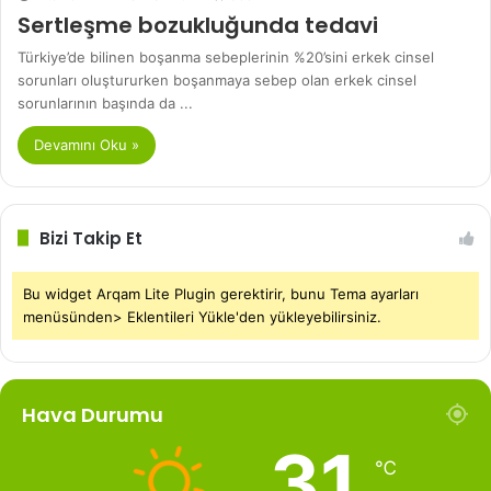
Sertleşme bozukluğunda tedavi
Türkiye’de bilinen boşanma sebeplerinin %20’sini erkek cinsel
sorunları oluştururken boşanmaya sebep olan erkek cinsel
sorunlarının başında da ...
Devamını Oku »
Bizi Takip Et
Bu widget Arqam Lite Plugin gerektirir, bunu Tema ayarları
menüsünden> Eklentileri Yükle'den yükleyebilirsiniz.
Hava Durumu
31
℃