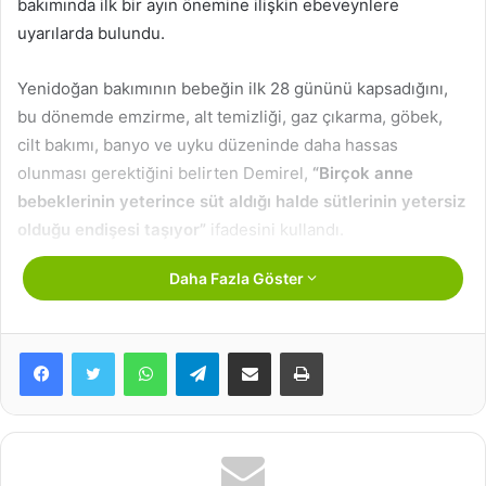
bakımında ilk bir ayın önemine ilişkin ebeveynlere
uyarılarda bulundu.
Yenidoğan bakımının bebeğin ilk 28 gününü kapsadığını,
bu dönemde emzirme, alt temizliği, gaz çıkarma, göbek,
cilt bakımı, banyo ve uyku düzeninde daha hassas
olunması gerektiğini belirten Demirel,
“Birçok anne
bebeklerinin yeterince süt aldığı halde sütlerinin yetersiz
olduğu endişesi taşıyor”
ifadesini kullandı.
Daha Fazla Göster
Demirel, yeterli anne sütü alıp alamadığını gösteren
belirtileri yetersiz kilo alımı, yetersiz idrar yapma, dışkı
değişiklikleri, bebeğin davranışlarındaki değişiklik şeklinde
WhatsApp
Telegram
E-Posta ile paylaş
Yazdır
sıraladı.
İlgili Makaleler
Maymun çiçeği salgınında korkutan