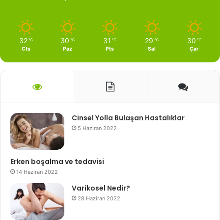
32
30
31
29
30
℃
℃
℃
℃
℃
Cts
Paz
Pts
Sal
Çar
Cinsel Yolla Bulaşan Hastalıklar
5 Haziran 2022
Erken boşalma ve tedavisi
14 Haziran 2022
Varikosel Nedir?
28 Haziran 2022