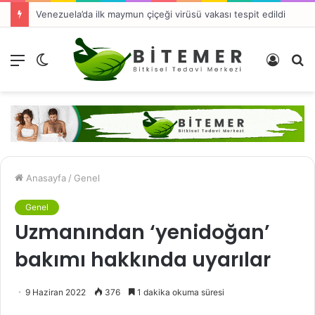
Venezuela’da ilk maymun çiçeği virüsü vakası tespit edildi
Menü
Dış
Kayıt
A
görünümü
Ol
y
değiştir
...
Anasayfa
/
Genel
Genel
Uzmanından ‘yenidoğan’
bakımı hakkında uyarılar
9 Haziran 2022
376
1 dakika okuma süresi