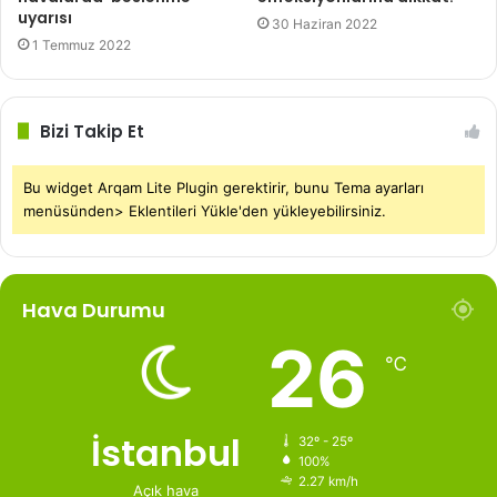
uyarısı
30 Haziran 2022
Bebeği̇n
Bebek
Demirel
1 Temmuz 2022
Temiz
Yenidoğan
Bizi Takip Et
Bu widget Arqam Lite Plugin gerektirir, bunu Tema ayarları
menüsünden> Eklentileri Yükle'den yükleyebilirsiniz.
Hava Durumu
26
℃
İstanbul
32º - 25º
100%
2.27 km/h
Açık hava