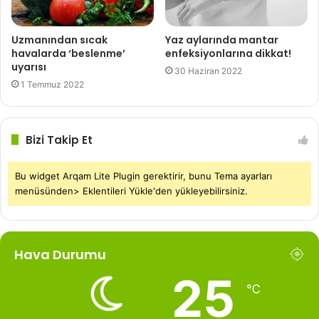
beslenme alışkanlığına devam ederseniz yağlı
karaciğeriniz olur. O zaman iş işten geçmiş oluyor. İlave
Uzmanından sıcak
Yaz aylarında mantar
havalarda ‘beslenme’
enfeksiyonlarına dikkat!
besin veriyoruz, hızlı beslenme alışkanlıkları var.
uyarısı
30 Haziran 2022
1 Temmuz 2022
– Hele Covid’de evde oturup hiç egzersiz yapmayan
çocuklarda kilo oranlarının arttığını görüyoruz. Kilolu
çocuklar hele ergenlikte de bu kiloları veremeyince
Bizi Takip Et
metabolizmanın yaşlandığı belli yaştan sonra birçok
sorunla boğuşur hale geleceğiz. Şimdiden bu riski ben
Bu widget Arqam Lite Plugin gerektirir, bunu Tema ayarları
özellikle belirtmek istiyorum. Genç nüfusu olan bir ülkede
menüsünden> Eklentileri Yükle'den yükleyebilirsiniz.
eğer siz koruyucu sağlık sisteminde koruyucu
önceliğinizi vermezseniz toplum olarak da vermezseniz
bugün baktığınız zaman bazı gelişmiş ülkelerde müthiş
Hava Durumu
obezite, kilo sorunları var.
25
℃
– Bu kilo sorunları çözülemeyecek boyuta gelmiş
durumda. Belki şu anda çok göz batmıyor olabilir ama