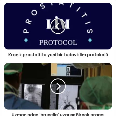
Prof. Dr. Kemal Memişoğlu, “
Covid’de en büyük zarar
görenler veya maalesef kaybettiklerimiz genelde
bedenlerine iyi bakmayan, kilolu, yandaş hastalığı olan,
egzersiz yapmayan hastalarımızdı. ‘Bana bir şey olmaz’
olduktan sonra bu pişmanlığı yaşamaktansa esasında
olmadan bunun farkındalığını yaşatmamız lazım.
– Bugün baktığınız zaman Covid dünyanın gündemi oldu
Kronik prostatitte yeni bir tedavi: lim protokolü
ama Covid’den ölen sayısıyla dolaşım sistemi dediğimiz
hastalıklardan ölenlerin sayısı kıyaslayamayacak kadar
farklıdır. Dünyada senede yaklaşık 17 milyon insan
sadece dolaşım sistemi hastalıklarından ölüyor. Çok daha
ilginci; tartıştığımız karaciğer yağlanmasına bağlı sirotik
hastalık dediğimiz esasında çok daha sinsi ve çok daha
yaygın.
Bu toplumun şu andaki en büyük risklerinden bir tanesi;
Uzmanından 'brucella' uyarısı: Birçok organı