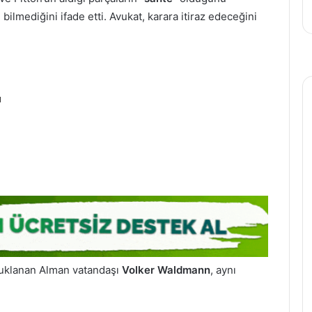
ilmediğini ifade etti. Avukat, karara itiraz edeceğini
a
 tutuklanan Alman vatandaşı
Volker Waldmann
, aynı