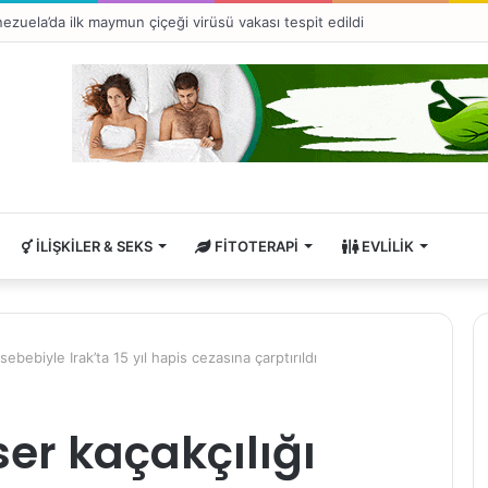
ezuela’da ilk maymun çiçeği virüsü vakası tespit edildi
İLIŞKILER & SEKS
FITOTERAPI
EVLILIK
 sebebiyle Irak’ta 15 yıl hapis cezasına çarptırıldı
eser kaçakçılığı