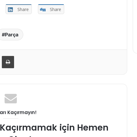
Share
Share
Parça
-Posta ile paylaş
Yazdır
ları Kaçırmayın!
rı Kaçırmamak için Hemen