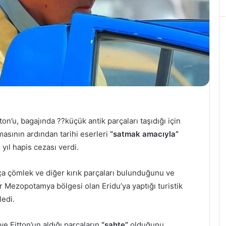
tton’u, bagajında ??küçük antik parçaları taşıdığı için
masının ardından tarihi eserleri
“satmak amacıyla”
yıl hapis cezası verdi.
arça çömlek ve diğer kırık parçaları bulunduğunu ve
r Mezopotamya bölgesi olan Eridu’ya yaptığı turistik
ledi.
 ve Fitton’un aldığı parçaların
“sahte”
olduğunu