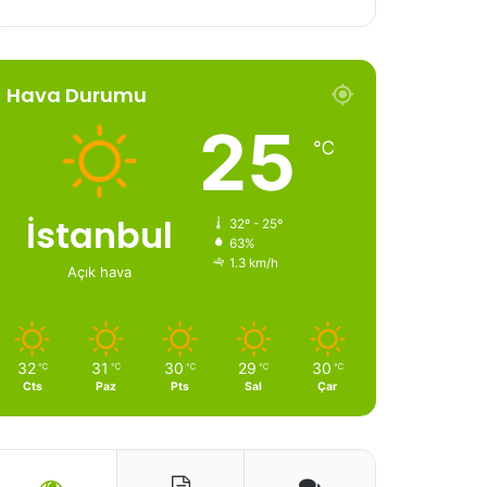
Hava Durumu
25
℃
İstanbul
32º - 25º
63%
1.3 km/h
Açık hava
32
31
30
29
30
℃
℃
℃
℃
℃
Cts
Paz
Pts
Sal
Çar