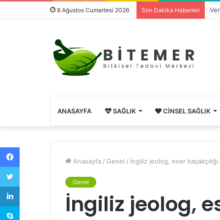
Ven
8 Ağustos Cumartesi 2026
Son Dakika Haberleri
ANASAYFA
SAĞLIK
CINSEL SAĞLIK
Facebook
Anasayfa
/
Genel
/
İngiliz jeolog, eser kaçakçılığı
Twitter
Genel
LinkedIn
İngiliz jeolog, 
Skype