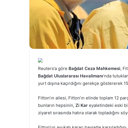
Reuters’a göre
Bağdat Ceza Mahkemesi
, Fi
Bağdat Uluslararası Havalimanı
‘nda tutukla
yurt dışına kaçırdığını gerekçe göstererek 15 
Fitton’ın ailesi, Fitton’ın elinde toplam 12 p
bunların hepsinin,
Zi Kar
eyaletindeki eski bi
ziyaret sırasında hatıra olarak topladığını söy
Fitton’un avukatı kararı hayretle karşıladığını