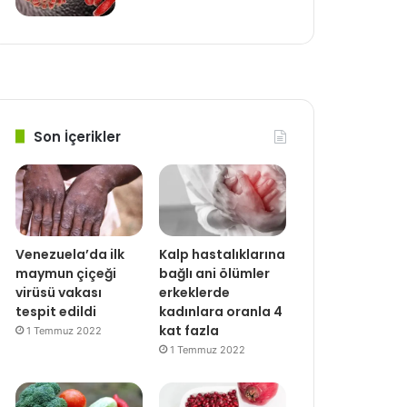
Son İçerikler
Venezuela’da ilk
Kalp hastalıklarına
maymun çiçeği
bağlı ani ölümler
virüsü vakası
erkeklerde
tespit edildi
kadınlara oranla 4
kat fazla
1 Temmuz 2022
1 Temmuz 2022