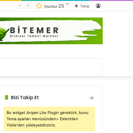
℃
Kayıt
25
Takip
İstanbul
Ol
Bizi Takip Et
Bu widget Arqam Lite Plugin gerektirir, bunu
Tema ayarları menüsünden> Eklentileri
Yükle'den yükleyebilirsiniz.