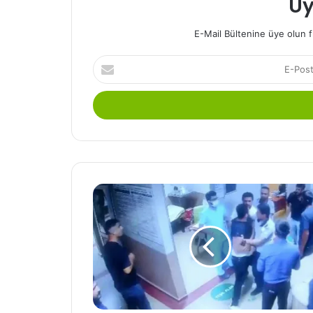
Üy
E-Mail Bültenine üye olun f
E-
Posta
adresinizi
giriniz