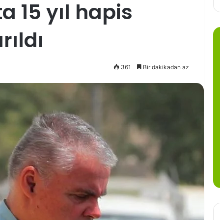
a 15 yıl hapis
rıldı
361
Bir dakikadan az