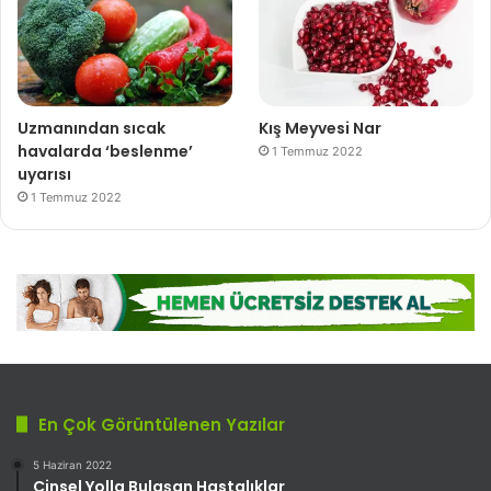
Uzmanından sıcak
Kış Meyvesi Nar
havalarda ‘beslenme’
1 Temmuz 2022
uyarısı
1 Temmuz 2022
En Çok Görüntülenen Yazılar
5 Haziran 2022
Cinsel Yolla Bulaşan Hastalıklar