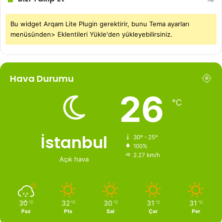
Bu widget Arqam Lite Plugin gerektirir, bunu Tema ayarları
menüsünden> Eklentileri Yükle'den yükleyebilirsiniz.
Hava Durumu
26
℃
İstanbul
30º - 25º
100%
2.27 km/h
Açık hava
30
32
30
31
31
℃
℃
℃
℃
℃
Paz
Pts
Sal
Çar
Per