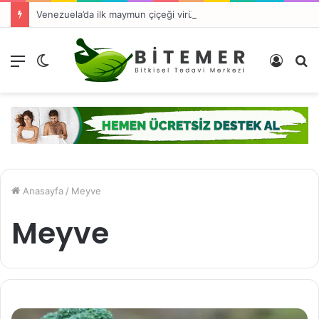
Venezuela’da ilk maymun çiçeği virüsü vakası tespit edildi
Menü
Dış
Kayıt
A
görünümü
Ol
y
değiştir
...
Anasayfa
/
Meyve
Meyve