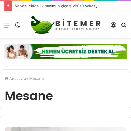
Venezuela’da ilk maymun çiçeği virüsü vakası tespit edildi
Menü
Dış
Kayıt
A
görünümü
Ol
y
değiştir
...
Anasayfa
/
Mesane
Mesane