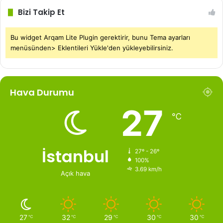
Bizi Takip Et
Bu widget Arqam Lite Plugin gerektirir, bunu Tema ayarları
menüsünden> Eklentileri Yükle'den yükleyebilirsiniz.
Hava Durumu
27
℃
İstanbul
27º - 26º
100%
3.69 km/h
Açık hava
27
32
29
30
30
℃
℃
℃
℃
℃