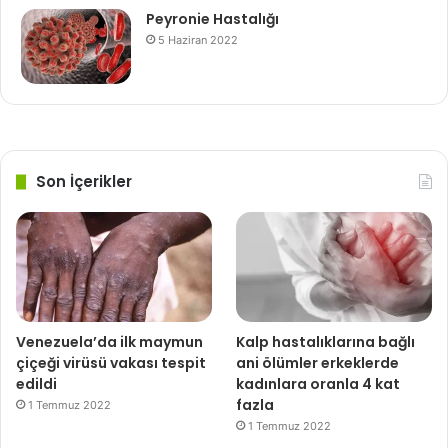
Peyronie Hastalığı
5 Haziran 2022
Son İçerikler
Venezuela’da ilk maymun
Kalp hastalıklarına bağlı
çiçeği virüsü vakası tespit
ani ölümler erkeklerde
edildi
kadınlara oranla 4 kat
fazla
1 Temmuz 2022
1 Temmuz 2022