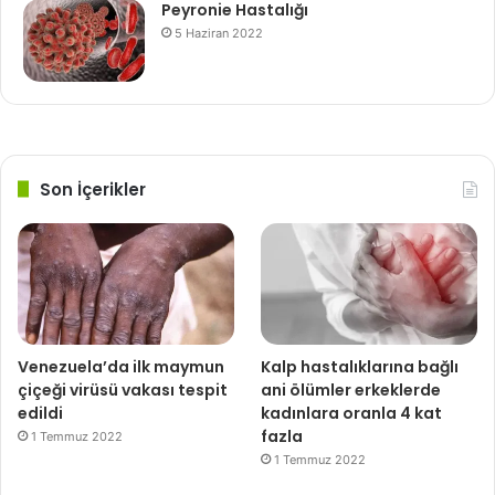
Peyronie Hastalığı
5 Haziran 2022
Son İçerikler
Venezuela’da ilk maymun
Kalp hastalıklarına bağlı
çiçeği virüsü vakası tespit
ani ölümler erkeklerde
edildi
kadınlara oranla 4 kat
fazla
1 Temmuz 2022
1 Temmuz 2022