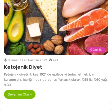
Güzellik
Bitemer
28 Haziran 2022
424
Ketojenik Diyet
Ketojenik diyeti ilk kez 1921'de epilepsiyi tedavi etmek için
kullanmıştır. İçeriği nedir derseniz; Yaklaşık olarak %55 ila %60 yağ,
%30…
Devamını Oku »