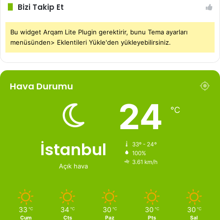
Bizi Takip Et
Bu widget Arqam Lite Plugin gerektirir, bunu Tema ayarları
menüsünden> Eklentileri Yükle'den yükleyebilirsiniz.
Hava Durumu
24
℃
İstanbul
33º - 24º
100%
3.61 km/h
Açık hava
33
34
30
30
30
℃
℃
℃
℃
℃
Cum
Cts
Paz
Pts
Sal