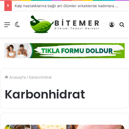
Kalp hastalıklarına bağlı ani ölümler erkeklerde kadınlara oranla 4 kat fazla
Menü
Dış
Kayıt
A
görünümü
Ol
y
değiştir
...
Anasayfa
/
Karbonhidrat
Karbonhidrat