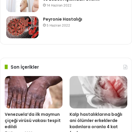
14 Haziran 2022
Peyronie Hastalığı
5 Haziran 2022
Son İçerikler
Venezuela’da ilk maymun
Kalp hastalıklarına bağlı
çiçeği virüsü vakası tespit
ani ölümler erkeklerde
edildi
kadınlara oranla 4 kat