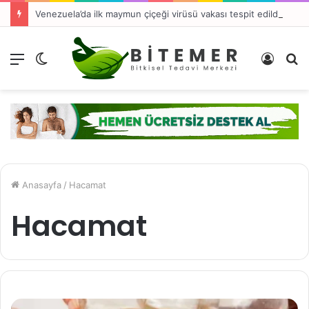
Venezuela’da ilk maymun çiçeği virüsü vakası tespit edildi
Menü
Dış
Kayıt
A
görünümü
Ol
y
değiştir
...
Anasayfa
/
Hacamat
Hacamat