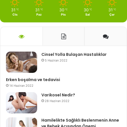
31
31
30
30
31
℃
℃
℃
℃
℃
Cts
Paz
Pts
Sal
Çar
Cinsel Yolla Bulaşan Hastalıklar
5 Haziran 2022
Erken boşalma ve tedavisi
14 Haziran 2022
Varikosel Nedir?
28 Haziran 2022
Hamilelikte Sağlıklı Beslenmenin Anne
ve Bebek Açısından Önemi