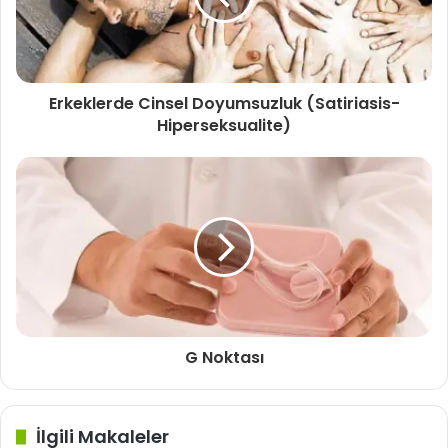
açık ve samimi bir iletişim kurması, birbirlerinin arzu, istek
ve beklentilerine değer vermeleri doyurucu ve sağlıklı
cinsel yaşam için penis boyundan daha önemlidir. Ancak
vajina normal büyüklükte, klitoris sertleşmiş ve vajina
Erkeklerde Cinsel Doyumsuzluk (Satiriasis-
yeterince ıslak olduğu halde, penisin fiziksel rahatsızlık
Hiperseksualite)
doğuracak kadar büyük olması veya cinsel birliktelik
sırasında vajinaya yeterince temas edemeyecek ölçüde
küçük olması seks için sorun yaratabilir ancak bir şekilde
yeni sevişme tekniklerinin öğrenilmesiyle bu sıkıntı da
çözümlenebilir. Ayrıca sorun yaratan durumlar için penis
boyu cerrahi yöntemlerle en fazla 3-5 santimetre
büyütülebilir.
İlgili Makaleler
G Noktası
Maymun çiçeği salgınında korkutan
uyarı: Semptomları değişiyor
İlgili Makaleler
1 Temmuz 2022