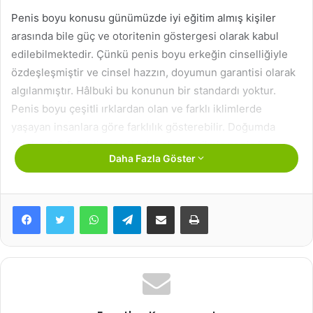
Penis boyu konusu günümüzde iyi eğitim almış kişiler
arasında bile güç ve otoritenin göstergesi olarak kabul
edilebilmektedir. Çünkü penis boyu erkeğin cinselliğiyle
özdeşleşmiştir ve cinsel hazzın, doyumun garantisi olarak
algılanmıştır. Hâlbuki bu konunun bir standardı yoktur.
Penis boyu çeşitli ırklardan olan ve farklı iklimlerde
yaşayan insanlara göre farklılık gösterebilir. Doğumda
ortalama 2,5 santimetre kadar olan gerilmiş penis boyu,
Daha Fazla Göster
ergenlik öncesi 5-6 santimetreye kadar ulaşır. Ergenlikte
birçok erkek organının boyutu ile ilgili çeşitli kuşkular ve
bunalımlar yaşayabilir. Ergenlikte penis boyu yaklaşık iki
WhatsApp
Telegram
E-Posta ile paylaş
Yazdır
kat artar ve 8-10 santimetreye ulaşır. Ereksiyon halinde bu
değer yaklaşık iki katına ulaşır ve 14-16 santimetre
boyunda olur. Sonuç olarak yetişkin bir erkekte penis boyu
ortalama 14 santimetre olmakla birlikte, 8-18 santimetre
arası olan penisler normal boyutlarda kabul edilmektedir.