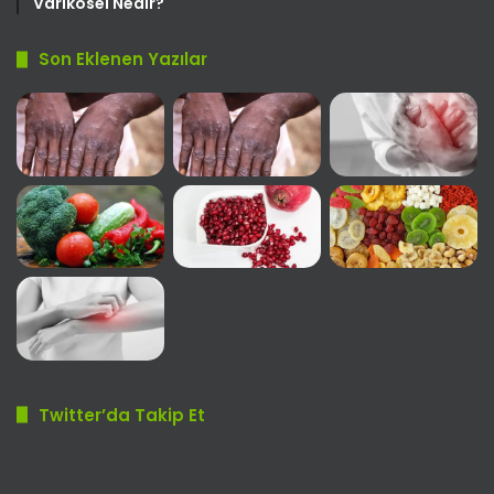
Varikosel Nedir?
Son Eklenen Yazılar
Twitter’da Takip Et