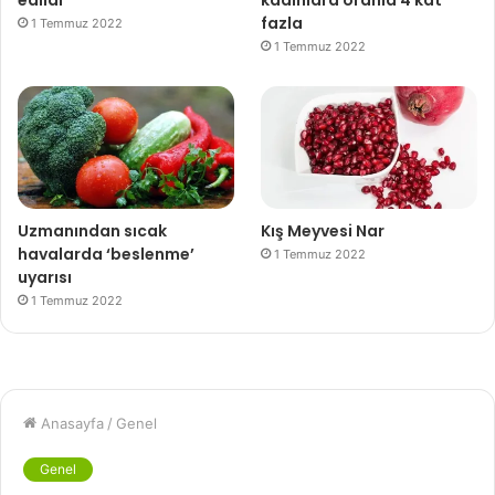
edildi
kadınlara oranla 4 kat
fazla
1 Temmuz 2022
1 Temmuz 2022
Uzmanından sıcak
Kış Meyvesi Nar
havalarda ‘beslenme’
1 Temmuz 2022
uyarısı
1 Temmuz 2022