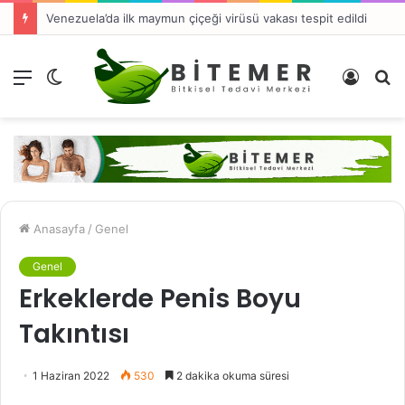
Venezuela’da ilk maymun çiçeği virüsü vakası tespit edildi
Menü
Dış
Kayıt
A
görünümü
Ol
y
değiştir
...
Anasayfa
/
Genel
Genel
Erkeklerde Penis Boyu
Takıntısı
1 Haziran 2022
530
2 dakika okuma süresi